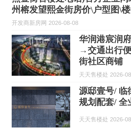
州榕发望熙金街房价\户型图\
开发商新房网 2026-08-08
华润港宸润
→交通出行
街社区商铺
天天售楼处 2026-08
源邸壹号/ 临
规划配套/ 
天天售楼处 2026-08