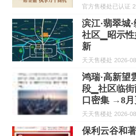
官方售楼处已认证 202
滨江·翡翠城
社区▁昭示性
新
天天售楼处 2026-08
鸿瑞·高新望
段▁社区临街
口密集 →8
天天售楼处 2026-08
保利云谷和著