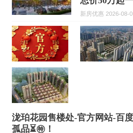
总价50万起
铺！
新房优惠 2026-08-0
泷珀花园售楼处-官方网站-百度
孤品⏳㊕！