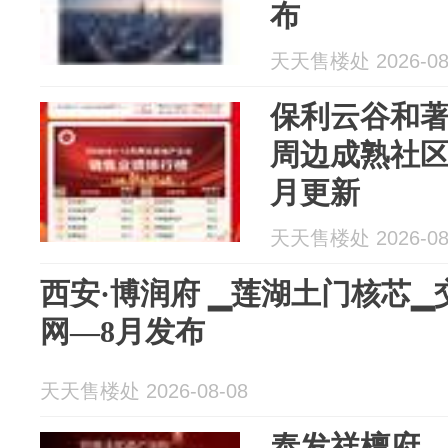
布
天天售楼处 2026-08
保利云谷和著
周边成熟社区
月更新
天天售楼处 2026-08
西安·博润府 ▁莲湖土门核芯
网—8月发布
天天售楼处 2026-08-08
泰发祥檀府