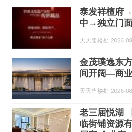
泰发祥檀府
中→独立门
天天售楼处 2026-08
金茂璞逸东方
间开阔—商业
天天售楼处 2026-08
老三届悦湖 
临街铺资源