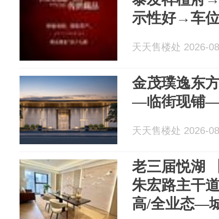
示性好→车位
天天售楼处 2026-08
金茂璞逸东
—临街现铺—
天天售楼处 2026-08
老三届悦湖 
朱宏路主干道
高/全业态—