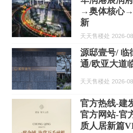
→奥体核心→
新
天天售楼处 2026-08
源邸壹号/ 临
通/欧亚大道临
天天售楼处 2026-08
官方热线-建
官方网站-官
质人居新篇VI