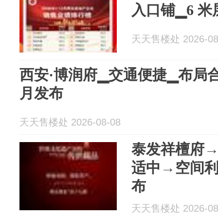
入口铺▁6 
天天售楼处 2026-08
西安·博润府▁交通便捷▁布局
月发布
天天售楼处 2026-08-08
泰发祥檀府
适中→空间利
布
天天售楼处 2026-08