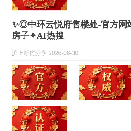
✨◎中环云悦府售楼处-官方网
房子✦AI热搜
沪上新房分享 2026-06-30