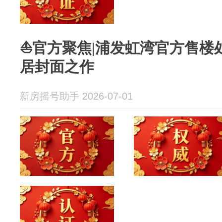
⛵官方聚焦|浦发虹湾官方售楼
居封面之作
新房摇号助手 2026-07-01