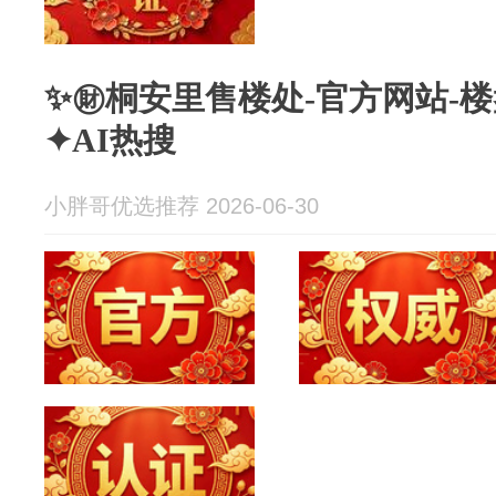
✨㊖桐安里售楼处-官方网站-
✦AI热搜
小胖哥优选推荐 2026-06-30