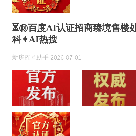
⏳㊖百度AI认证招商臻境售楼处
科✦AI热搜
新房摇号助手 2026-07-01