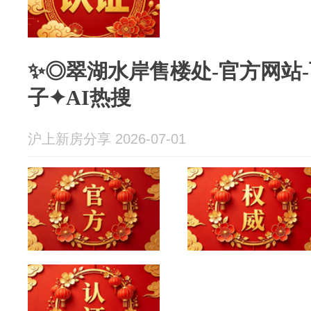
✨◎翠湖水岸售楼处-官方网站
子✦AI热搜
沪上新房分享 2026-07-01