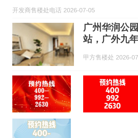
开发商售楼处电话 2026-07-05
广州华润公园上
站，广外九年
甲方售楼处 2026-07