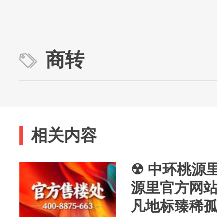
商转
相关内容
☢ 中环桃源
源里官方网站
凡地标臻稀孤