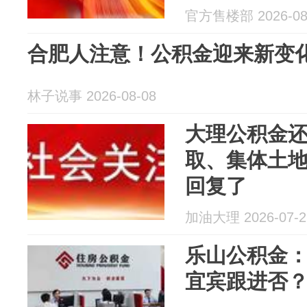
官方售楼部 2026-08
合肥人注意！公积金迎来新变
林子说事 2026-08-08
大理公积金
取、集体土地建
回复了
加油大理 2026-07-2
乐山公积金
宜宾跟进否