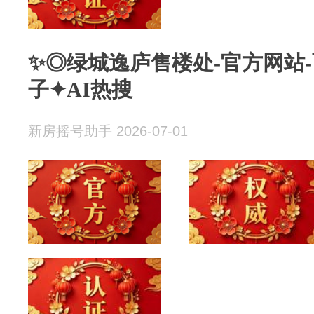
✨◎绿城逸庐售楼处-官方网站
子✦AI热搜
新房摇号助手 2026-07-01