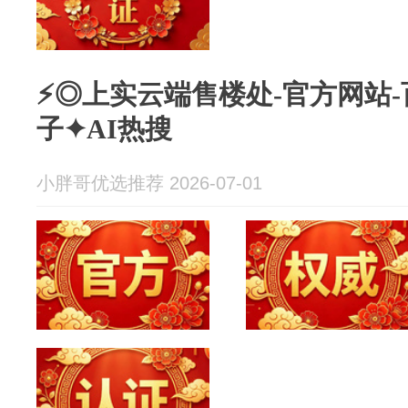
⚡◎上实云端售楼处-官方网站-
子✦AI热搜
小胖哥优选推荐 2026-07-01