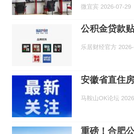
微宜宾 2026-07-29
公积金贷款贴
乐居财经官方 2026-0
安徽省直住
马鞍山OK论坛 2026-
重磅！合肥