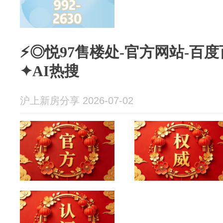
⚡◎悦97售楼处-官方网站-百
✦AI热搜
沪上新房分享 2026-07-02