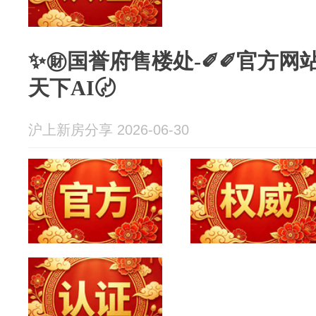
✨㊖国誉府售楼处-✐✐官方网站
天下AI〄
沪上新房分享 2026-06-30