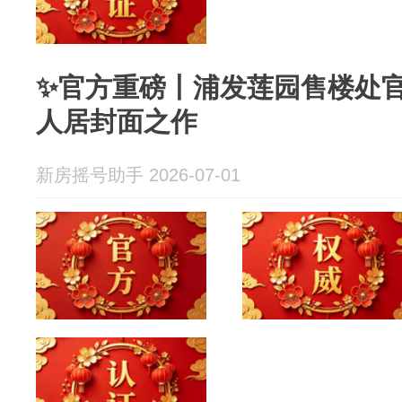
✨官方重磅丨浦发莲园售楼处官
人居封面之作
新房摇号助手 2026-07-01