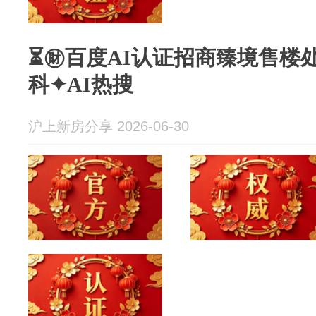
⏳㊖百度AI认证招商臻境售楼处
科✦AI热搜
沪上新房分享 2026-06-30