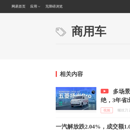
网易首页
应用
无障碍浏览
商用车
相关内容
多场景
绝，3年省
视频
螺丝刀 2
一汽解放跌2.04%，成交额1.