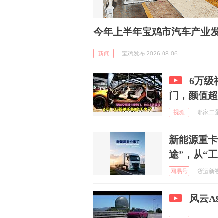
今年上半年宝鸡市汽车产业
新闻
宝鸡发布 2026-08-06
6万级
门，颜值超
视频
邻家二蛋不
新能源重卡
途”，从“工
网易号
货运新视界
风云A