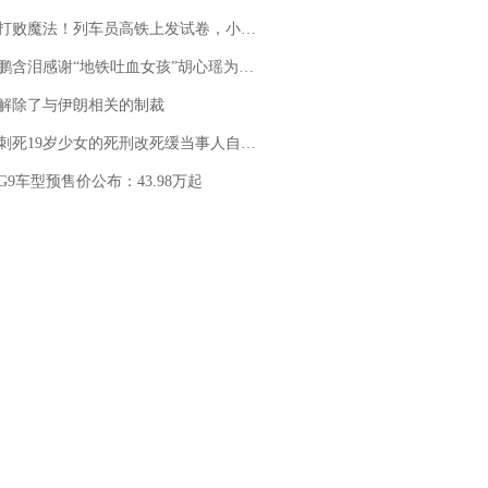
法！列车员高铁上发试卷，小朋友一秒静音，12306回应：列车员个人行为，不是铁路规定
地铁吐血女孩”胡心瑶为嫣然天使捐99999元：这份捐赠太沉重，尊重其捐赠意愿，个人向胡心瑶和她的病友之家各捐赠99999元
解除了与伊朗相关的制裁
19岁少女的死刑改死缓当事人自述：出狱11年间始终刻意躲避被害人家属
G9车型预售价公布：43.98万起