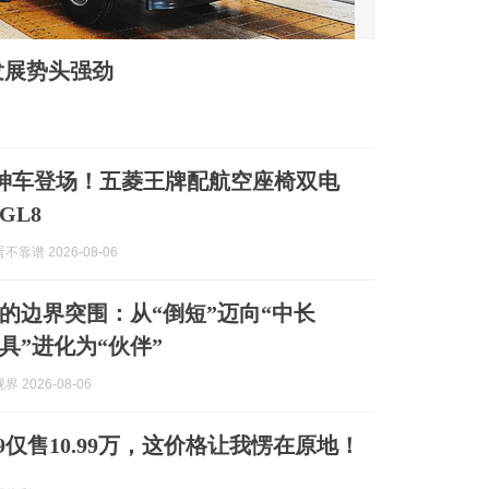
发展势头强劲
神车登场！五菱王牌配航空座椅双电
GL8
靠谱 2026-08-06
的边界突围：从“倒短”迈向“中长
具”进化为“伙伴”
 2026-08-06
9仅售10.99万，这价格让我愣在原地！