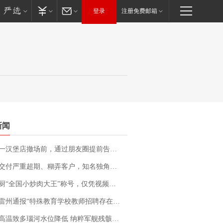
登录
注册免费邮箱
新闻
撤场前，通过朋友圈提前告知逐一退费，有顾客仅剩1元也全被退回，分文不少；顾客：言而有信，让人感动
期、糊弄客户，知名独角兽车企创始人回应：都没证据，将依法采取措施，“本人长期与美国交管局保持沟通，对方表示肯定”
“全国小炒肉大王”称号，仅凭视频评出？中国烹饪协会回应
通报“特殊教育学校教师招聘存在违规行为”：已启动问责程序 副校长被停职
高温致多瑙河水位降低 纳粹军舰残骸重见天日