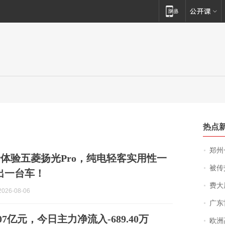
热点
郑州一汉堡店
体验五菱扬光Pro，纯电轻客实用性一
被传交付严重超
出一台车！
费大厨
026-08-06
广东雷州
07亿元，今日主力净流入-689.40万
欧洲