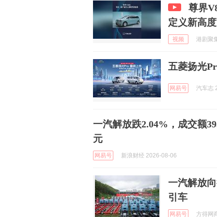
尊界V
定义新高度
视频
港剧聚集区
五菱扬光P
网易号
汽车志 2
一汽解放跌2.04%，成交额39
元
网易号
新浪财经 2026-08-06
一汽解放向
引车
网易号
方得网商用