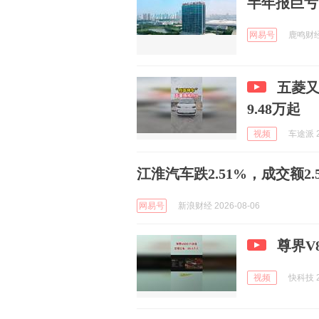
半年报巨亏
网易号
鹿鸣财经 
五菱又
9.48万起
视频
车途派 2
江淮汽车跌2.51%，成交额2.
网易号
新浪财经 2026-08-06
尊界V
视频
快科技 2