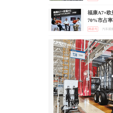
福康A7×
70%市占
网易号
汽车观察A