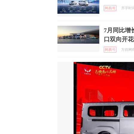
网易号
齐宇时间 
7月同比增
口双向开花
网易号
方得网商用