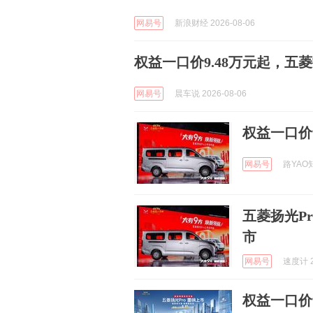
网易号
新浪财经 2026-08-06
权益一口价9.48万元起，五菱
网易号
晨车说 2026-08-06
权益一口价
网易号
路YAO知
五菱扬光P
市
网易号
速度计 2
权益一口价