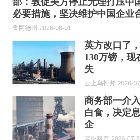
部：敦促美方停止无理打压中
必要措施，坚决维护中国企业
鲁网德州 2026-08-01
英方改口了
130万镑，
失
云上乌托邦 2026-07
商务部一介
白食，决定
企
老垯科普 2026-07-3