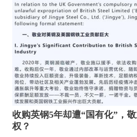
收购英钢5年却遭“国有化”，
权？