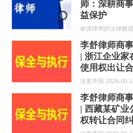
师：深耕商
益保护
俞强律师的法律频道 20
李舒律师商
| 浙江企业
使用权出让
案
法客帝国 2026-05-1
李舒律师商
| 西藏某矿
权转让合同