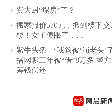
费大厨“塌房”了？
搬家报价570元，搬到楼下交5
楼！女子傻眼了……
紫牛头条｜“我爸被‘崩老头’
播网聊三年被“借”8万多 警
筹钱偿还