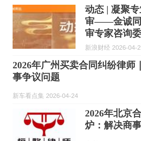
动态 | 凝聚
审——金诚
审专家咨询
讨会...
新浪财经 2026-04-2
2026年广州买卖合同纠纷律
事争议问题
新车看点集 2026-04-24
2026年北
炉：解决商