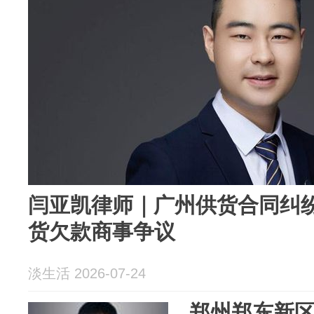
闫亚凯律师｜广州供货合同纠
货欠款商事争议
淡生活 2026-07-24
郑州郑东新区