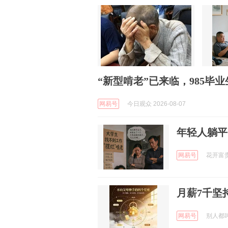
“新型啃老”已来临，985
网易号
今日观众 2026-08-07
年轻人躺平
网易号
花开富贵和
月薪7千坚
网易号
别人都叫我