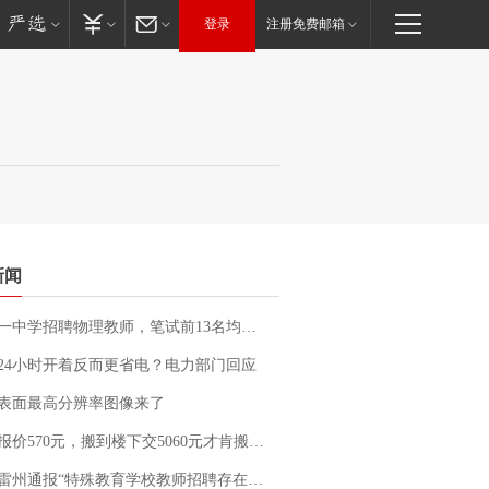
登录
注册免费邮箱
新闻
招聘物理教师，笔试前13名均遭淘汰？教育局：已叫停招聘，成立调查组全面核查
24小时开着反而更省电？电力部门回应
表面最高分辨率图像来了
价570元，搬到楼下交5060元才肯搬上楼！女子傻眼了……
通报“特殊教育学校教师招聘存在违规行为”：已启动问责程序 副校长被停职