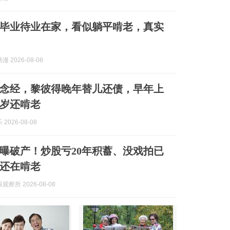
毕业待业在家，看似躺平啃老，真实
 2026-08-08
念经，黎彼得晚年替儿还债，早年上
7岁还啃老
2026-08-08
曝破产！炒股亏20年积蓄、没戏拍已
岁还在啃老
察所 2026-08-08