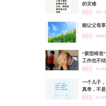
的灾难
网易号
周哥一影视
能让父母享
网易号
朗威谈星座
“新型啃老
工作也不结
网易号
匹夫来搞笑
一个儿子，
真孝，不是
网易号
荷兰豆爱健