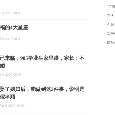
“不
 2026-08-09
费大厨
台风“
福的4大星座
享界
 2026-08-09
南航一航班疑向乘
”已来临，985毕业生家里蹲，家长：不
婚
 2026-08-09
娶了媳妇后，能做到这3件事，说明是
假孝顺
康 2026-08-09