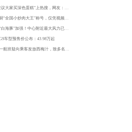
建议大家买深色蛋糕”上热搜，网友：天塌了！
“全国小炒肉大王”称号，仅凭视频评出？中国烹饪协会回应
白海豚”加强！中心附近最大风力已达15级 最新研判
G9车型预售价公布：43.98万起
客发放西梅汁，致多名乘客在飞行途中排队上厕所！乘客：机上100多人只有2个厕所；客服回应：并非每架飞机都会发放西梅汁