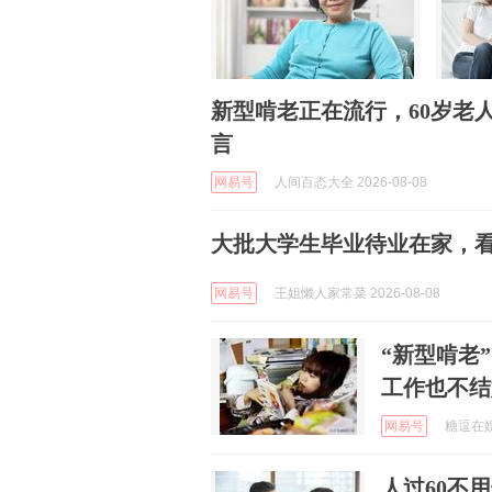
新型啃老正在流行，60岁老
言
网易号
人间百态大全 2026-08-08
大批大学生毕业待业在家，
网易号
王姐懒人家常菜 2026-08-08
“新型啃老
工作也不结
网易号
糖逗在娱乐
人过60不