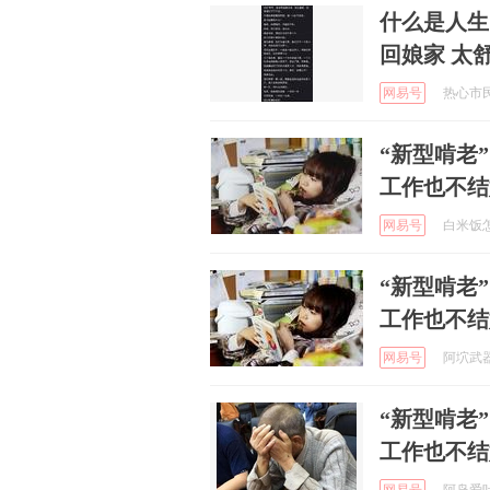
什么是人生
回娘家 太
网易号
热心市民小
“新型啃老
工作也不结
网易号
白米饭怎么
“新型啃老
工作也不结
网易号
阿坹武器装
“新型啃老
工作也不结