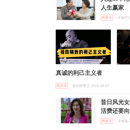
人生赢家
网易号
牛锅巴小钒
真诚的利己主义者
网易号
铁剑帮帮主 2026-08-07
昔日风光女
活费还要向
网易号
冷紫葉 2