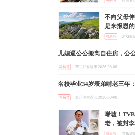
网易号
阿凫爱吐槽
不向父母伸
是来报恩的
网易号
游戏收藏指
儿媳逼公公搬离自住房，公
网易号
荷兰豆爱健康 2026-08-08
名校毕业34岁表弟啃老三年
网易号
娱乐洞察点点 2026-08-08
唏嘘！TV
老，被封李泳
网易号
可乐谈情感