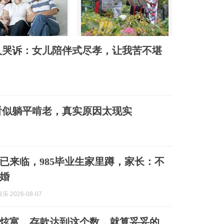
人哭诉：女儿陪伴式尽孝，让我苦不堪
看似躺平啃老，真实原因太现实
”已来临，985毕业生家里蹲，家长：不
婚
 2026-08-07
用炫富，存款达到这个数，就算妥妥的