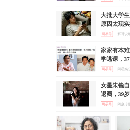
大批大学生
原因太现实
网易号
辉哥说动漫
家家有本难
学逃课，3
网易号
阿雹娱乐 
女星朱锐自
退圈，39
网易号
阿废冷眼观