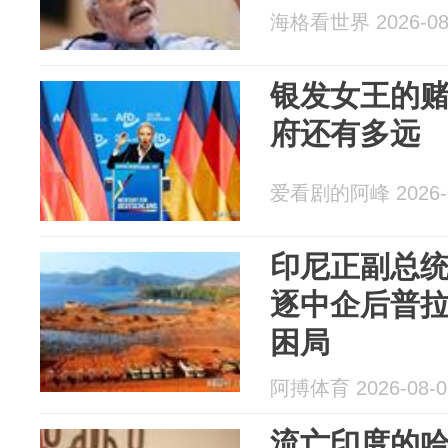
海格看世界 2026-08
银发女王的
府还有多远
爱看剧的阿峰 2026-0
印尼正副总
逐中企后普
困局
阿搏体育 2026-08-0
流亡印度的