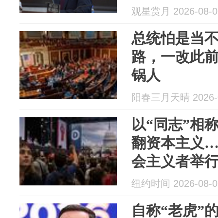
观星赏月 2026-08-0
总统怕是当
路，一改此
锅人
阳春三月天晴 2026-0
以“同志”相
翻资本主义
会主义者举
统“改造美国
纽约时间 2026-08-0
自称“老虎”