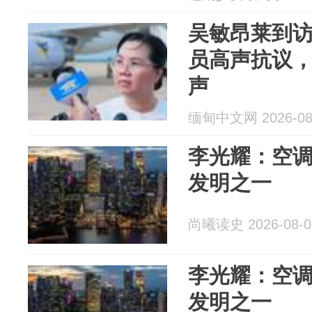
吴敏昂莱到
员高声抗议
声
缅甸中文网 2026-08
李光耀：空
发明之一‌
尚曦读史 2026-08-0
李光耀：空
发明之一‌