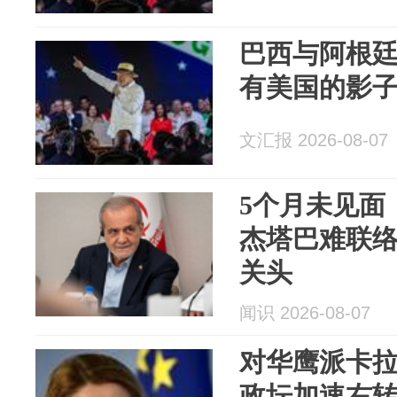
巴西与阿根
有美国的影
文汇报 2026-08-07
5个月未见面
杰塔巴难联
关头
闻识 2026-08-07
对华鹰派卡
政坛加速右