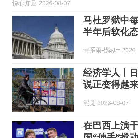
悦心知足 2026-08-07
马杜罗狱中每
半年后软化
情系雨樱花叶 2026-0
经济学人丨
说正变得越
熊见 2026-08-07
在巴西上演
国“伸手”搅