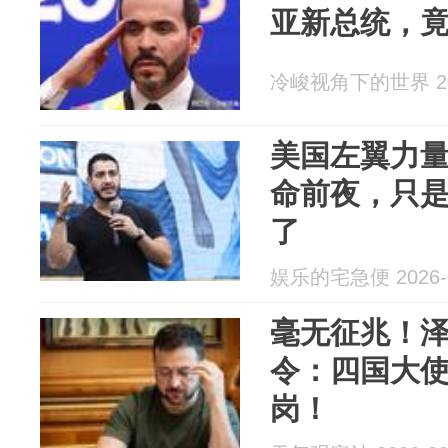
亚新总统，
冷峻视角下的世界 202
美国左翼力
命前夜，只
了
娱乐的宅急便 2026-0
毫无征兆！
令：四国大
岗！