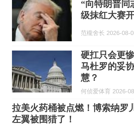
“向特朗普同
级抹红大赛
范櫳舍长 2026-08-0
硬扛只会更
马杜罗的妥
慧？
何侦爱体育 2026-08
拉美火药桶被点燃！博索纳罗
左翼被围猎了！