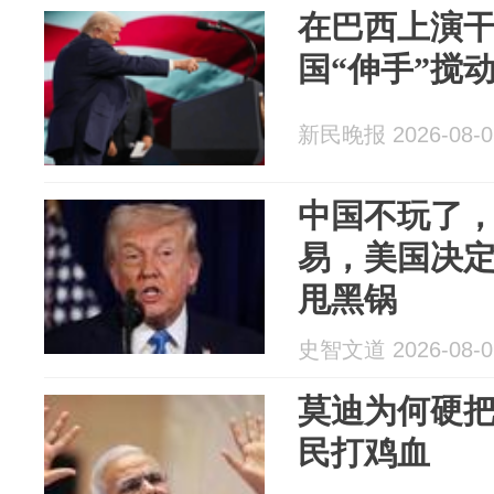
在巴西上演
国“伸手”搅
新民晚报 2026-08-0
中国不玩了
易，美国决
甩黑锅
史智文道 2026-08-0
莫迪为何硬
民打鸡血