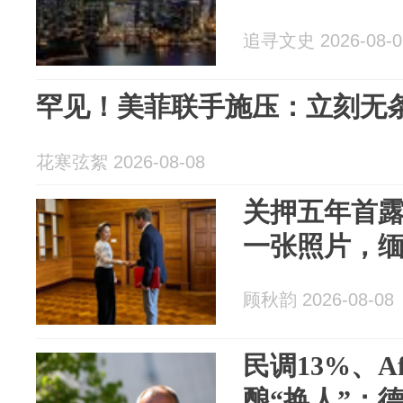
追寻文史 2026-08-0
罕见！美菲联手施压：立刻无
花寒弦絮 2026-08-08
关押五年首露
一张照片，
顾秋韵 2026-08-08
民调13%、
酿“换人”：