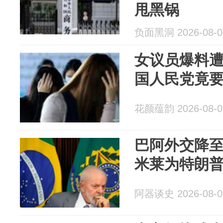
甩黑锅
负面黑洞 2026-08-0
女议员爆料
国人民党竟
花颜蕴韵 2026-08-0
巴阿外交降
米莱为特朗
阿器谈史 2026-08-0