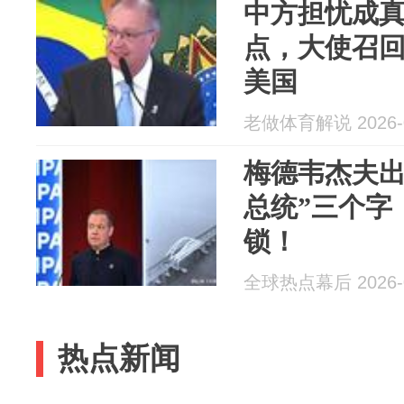
中方担忧成
点，大使召
美国
老做体育解说 2026-0
梅德韦杰夫出
总统”三个字
锁！
全球热点幕后 2026-0
热点新闻