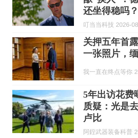
还坐得稳吗
叮当当科技 2026-08
关押五年首露
一张照片，
我一直在终点等你 202
5年出访花费
质疑：光是去
卢比
阿銍武器装备科普 202