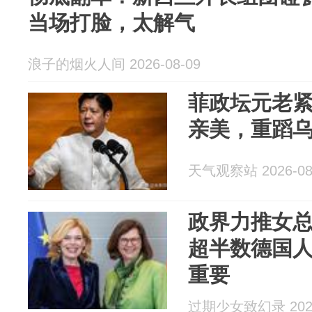
当场打脸，太解气
浪子的烟火人间 2026-08-09
菲政坛元老
亲美，重蹈
天气观察站 2026-08
政界力推女
超半数德国
重要
过期少女致幻录 2026