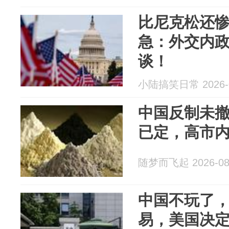
比尼克松还
急：外交内
谈！
小陆搞笑日常 2026-0
中国反制未撤
已定，高市
随梦而飞起 2026-08
中国不玩了
易，美国决