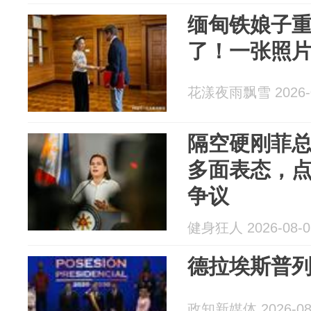
缅甸铁娘子
了！一张照
花漾夜雨飘雪 2026-0
隔空硬刚菲
多面表态，点
争议
健身狂人 2026-08-0
德拉埃斯普
政知新媒体 2026-08