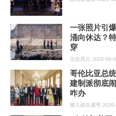
一张照片引爆
涌向休达？
穿
信息风云 2026-08-0
哥伦比亚总
建制派彻底
咋办
雅儿姐在遛弯 2026-0