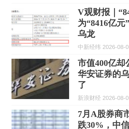
V观财报｜“8
为“8416亿
乌龙
中新经纬 2026-08-0
市值400亿却
华安证券的
了
新浪财经 2026-08-0
7月A股券商
跌30%，中