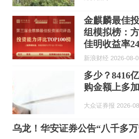
金麒麟最佳投
组模拟榜：
佳明收益率24
(附TOP100榜
新浪财经 2026-08-0
多少？8416亿
购金额上多加
大众证券报 2026-08
乌龙！华安证券公告“八千多万