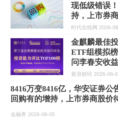
现低级错误
持，上市券
时代在线网 2026-08
金麒麟最佳投
ETF组模拟
问李春安收益率
第一(附TOP1
新浪财经 2026-08-0
8416万变8416亿，华安证券
回购有的增持，上市券商股价
金融界 2026-08-05