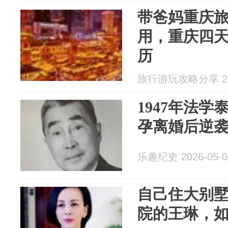
带爸妈重庆
用，重庆四
历
旅行游玩攻略分享 202
1947年法
孕离婚后逆
乐趣纪史 2026-05-0
自己住大别
院的王琳，