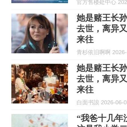
官方售楼处中心 2026
她是赌王长
去世，离异
来往
青杉依旧啊啊 2026-0
她是赌王长
去世，离异
来往
白面书誏 2026-06-0
“我爸十几年