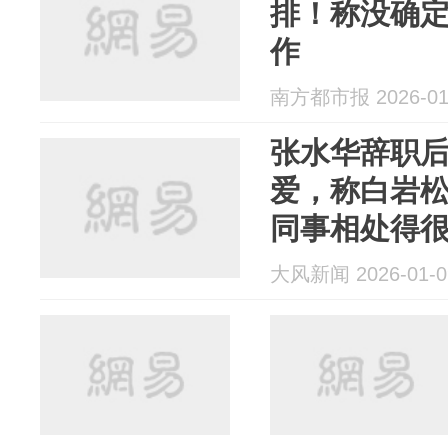
排！称没确
作
南方都市报 2026-01
张水华辞职
爱，称白岩
同事相处得
制，暂时无
大风新闻 2026-01-0