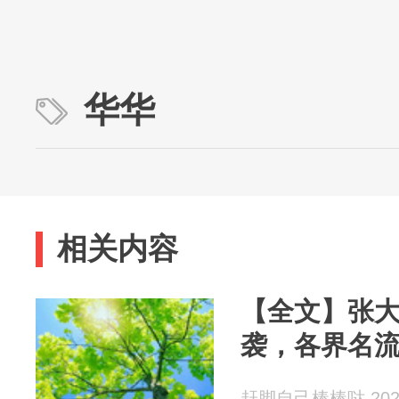
华华
相关内容
【全文】张
袭，各界名
赶脚自己棒棒哒 2026