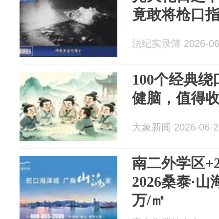
竟敢将枪口指
法纪实录簿 2026-06
100个经典
健脑，值得
大象新闻 2026-06-2
南二外学区+2
2026桑泰·
万/㎡