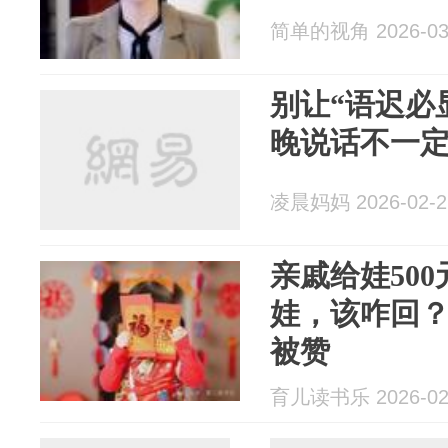
简单的视角 2026-03
别让“语迟必
晚说话不一
凌晨妈妈 2026-02-2
亲戚给娃50
娃，该咋回
被赞
育儿读书乐 2026-02