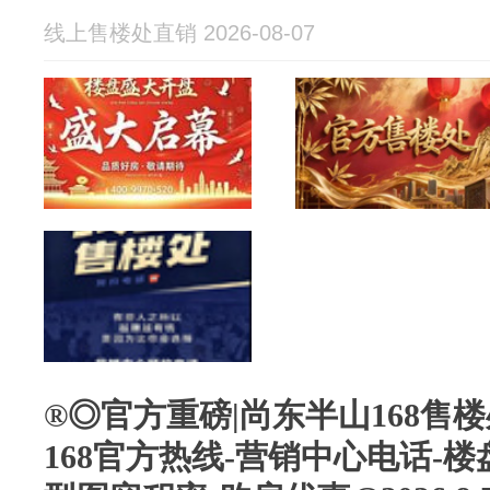
线上售楼处直销 2026-08-07
®◎官方重磅|尚东半山168售
168官方热线-营销中心电话-楼