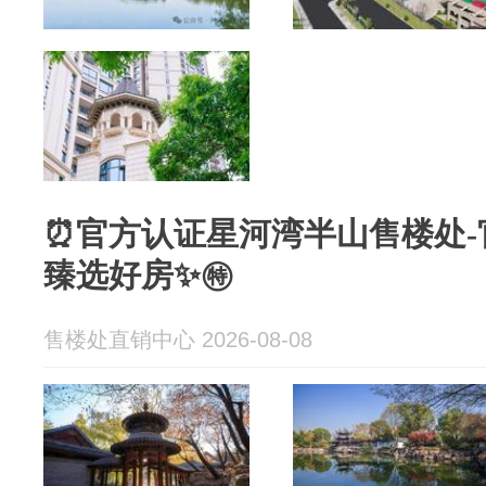
⏰官方认证星河湾半山售楼处-
臻选好房✨㊕
售楼处直销中心 2026-08-08