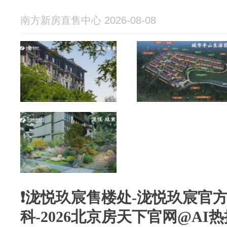
南方新房直售中心 2026-08-08
❗泷悦玖宸售楼处-泷悦玖宸官方
科-2026北京房天下官网@AI热