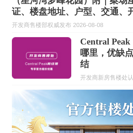
（星河湾萝峰花园）附｜案场
证、楼盘地址、户型、交通、
开发商售楼部权威发布 2026-08-08
Central 
哪里，优缺
结
开发商新房售楼处认证展