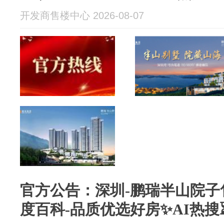
开发商售楼中心 2026-08-07
官方公告：深圳-鹏瑞半山院子
度百科-品质优选好房✨AI热搜