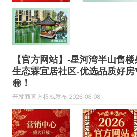
【官方网站】-星河湾半山售楼处
生态霖宜居社区-优选品质好房V
㊕！
开发商官方权威发布 2026-08-08