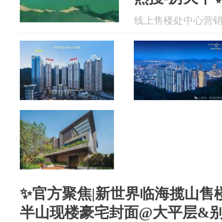
线上售楼处中心营销 20
✨官方聚焦|新世界临海揽山售
半山现楼豪宅封面@大平层&别墅