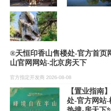
®天恒印香山售楼处-官方首页网
山官网网站-北京房天下
官方指定开发商 2026-08-08
【置业指南
处-官方网站-
热搜-房天下