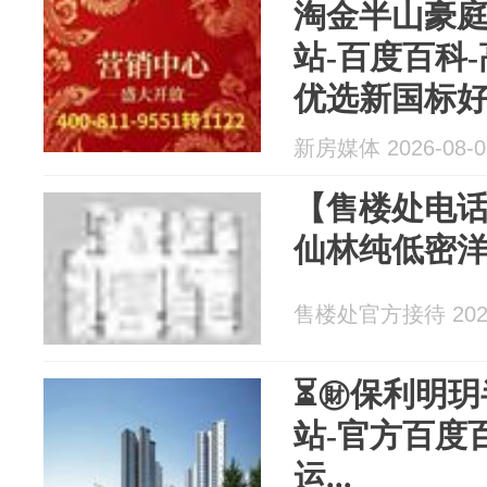
淘金半山豪庭
站-百度百科
优选新国标好房
新房媒体 2026-08-0
【售楼处电话
仙林纯低密洋
售楼处官方接待 2026
⏳㊖保利明玥
站-官方百度
运...