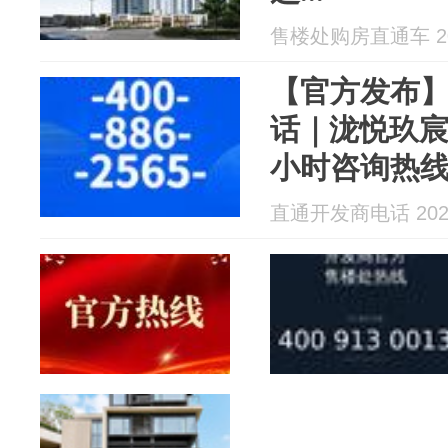
售楼处购房直通车 202
【官方发布
话｜泷悦玖宸
小时咨询热线｜
情｜京西半
直通开发商电话 2026