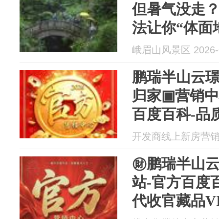
但暑气没走
法让你“体面
峨眉山风景区 2026-0
鹏瑞半山云璟
归家▣营销中
百度百科-品
开发商线上新房营销中心
㊖鹏瑞半山云
站-官方百度
代收官藏品VI