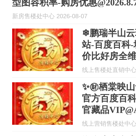
型图容积率-购房优惠@2026.8
新房售楼处中心 2026-08-07
❄鹏瑞半山云
站-百度百科
价比好房全维
线上售楼处直销中心 20
✨㊖栖棠映山
官方百度百科
官藏品VIP@
线上营销售楼处中心 20