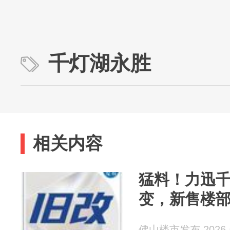
千灯湖永胜
相关内容
猛料！力迅
变，新售楼
佛山楼市发布 2026-0