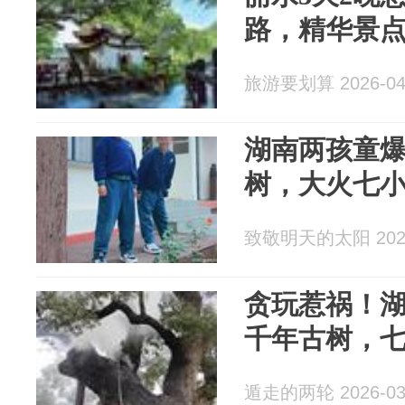
路，精华景
旅游要划算 2026-04
湖南两孩童爆
树，大火七
致敬明天的太阳 2026
贪玩惹祸！
千年古树，
遁走的两轮 2026-03