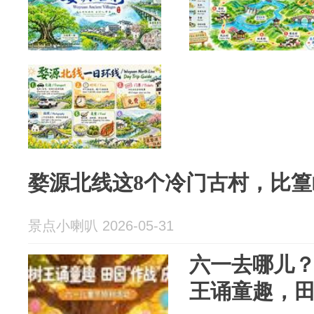
婺源北线这8个冷门古村，比
景点小喇叭 2026-05-31
六一去哪儿
王诵童趣，田