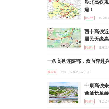
湖北高铁规
痛！
网易号
娱乐圈见解
西十高铁近
居民无缘高
网易号
健身狂人 
一条高铁连陕鄂，双向奔赴
网易号
中国日报网 2026-08-07
十康高铁未
合延长至襄
网易号
叮当当科技