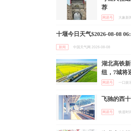
荐
网易号
大象新闻 
十堰今日天气$2026-08-08 06:5
新闻
中国天气网 2026-08-08
湖北高铁新
纽，7城将
网易号
一口娱乐 
飞驰的西十
网易号
铁道时评 