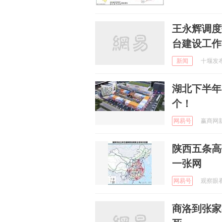
王永辉调度
台建设工作
新闻
十堰发布 
湖北下半年
个！
网易号
赢商网新媒
陕西五条高
一张网
网易号
观察眼看世
商洛到张家