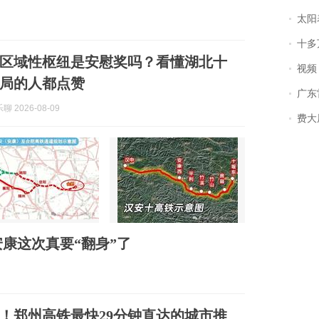
太阳
十多
区域性枢纽是安慰奖吗？看懂湖北十
视频丨
局的人都点赞
广东雷州
 2026-08-09
费大厨
康这次真要“翻身”了
！郑州高铁最快29分钟直达的城市推