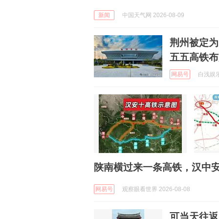
新闻
中国天气网 2026-08-09
荆州被定为
五五高铁布
网易号
白浅娱乐聊
陕南横过来一条高铁，汉中安
网易号
观察眼看世界 2026-08-08
可当天往返