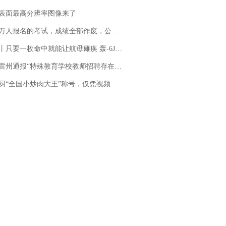
表面最高分辨率图像来了
万人报名的考试，成绩全部作废，公平么？
只要一枚命中就能让航母瘫痪 轰-6J实力有多强？
通报“特殊教育学校教师招聘存在违规行为”：已启动问责程序 副校长被停职
“全国小炒肉大王”称号，仅凭视频评出？中国烹饪协会回应