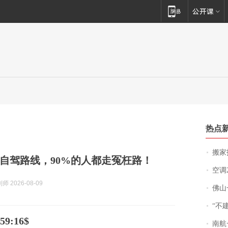
热点
搬家报
自驾路线，90%的人都走冤枉路！
空调
 2026-08-09
佛山一中学
“不
9:16$
南航一航班疑向乘