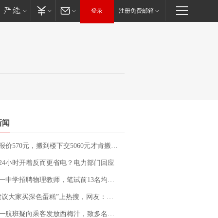
登录
注册免费邮箱
新闻
价570元，搬到楼下交5060元才肯搬上楼！女子傻眼了……
24小时开着反而更省电？电力部门回应
招聘物理教师，笔试前13名均遭淘汰？教育局：已叫停招聘，成立调查组全面核查
建议大家买深色蛋糕”上热搜，网友：天塌了！
客发放西梅汁，致多名乘客在飞行途中排队上厕所！乘客：机上100多人只有2个厕所；客服回应：并非每架飞机都会发放西梅汁