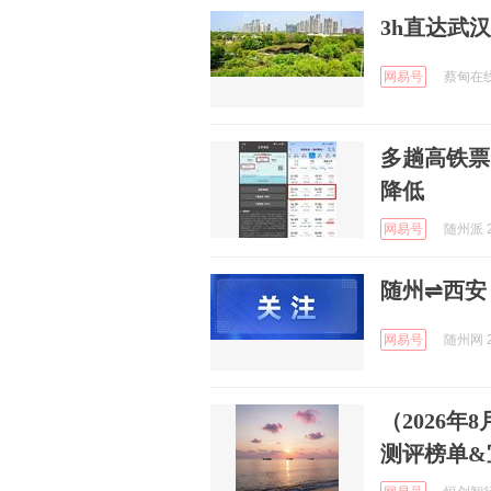
3h直达武
网易号
蔡甸在线 
多趟高铁票
降低
网易号
随州派 2
随州⇌西安
网易号
随州网 2
（2026
测评榜单&