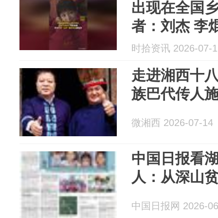
出现在全国
者：刘杰 李
辑：王瑶华 
时拾资讯 2026-07-1
走进湘西十八
族巴代传人
微湘西 2026-07-14
中国日报看
人：从深山
中国日报网 2026-06