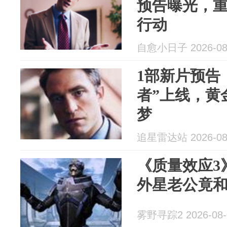
预告曝光，重
行动
自愈小日子 2026-08
1部新片预告
者”上线，黄
梦
追星雷达站 2026-08
《质量效应3
外星老公竟
雾野寻踪2 2026-08-