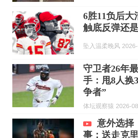
6胜11负后
触底反弹还
坠入温柔晚风 2026-0
守卫者26年
手：甩8人换
争者”
体坛观察猿 2026-08
意外选择
事：送走克里