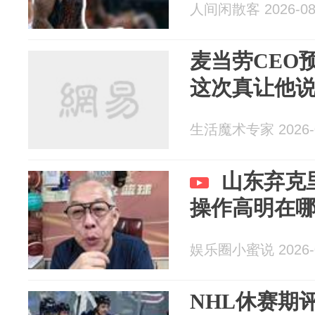
人间闲散客 2026-08
麦当劳CEO
这次真让他
生活魔术专家 2026-0
山东弃克
操作高明在
娱乐圈小蜜说 2026-0
NHL休赛期