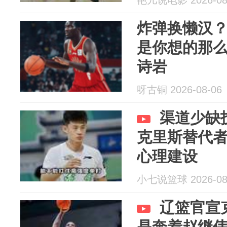
艳儿说电影 2026-08
炸弹换懒汉
是你想的那
诗岩
呀古铜 2026-08-06
渠道少缺
克里斯替代
心理建设
小七说篮球 2026-08
辽篮官宣
是奔着赵继