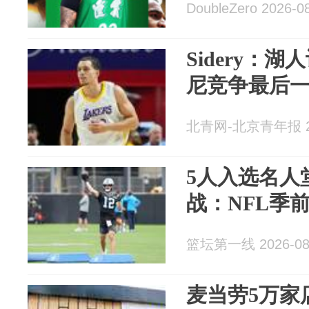
DoubleZero 2026-0
Sidery：
尼竞争最后
北青网-北京青年报 20
5人入选名人
战：NFL季
篮坛第一线 2026-08
麦当劳5万家店