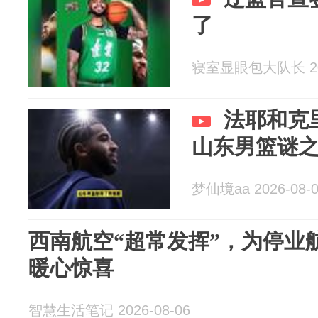
了
寝室显眼包大队长 202
法耶和克
山东男篮谜
梦仙境aa 2026-08-
西南航空“超常发挥”，为停业
暖心惊喜
智慧生活笔记 2026-08-06