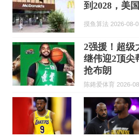
到2028，美
摸鱼算法 2026-08-0
2强援！超级
继伟迎2顶尖
抢布朗
陈錈爱体育 2026-08