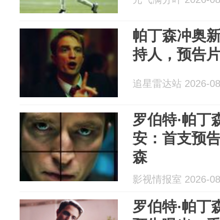
帕丁森冲奥新
持人，预告片
追星雷达站 2026-08
罗伯特·帕丁
安：首支预
森
影视情报室 2026-08
罗伯特·帕丁