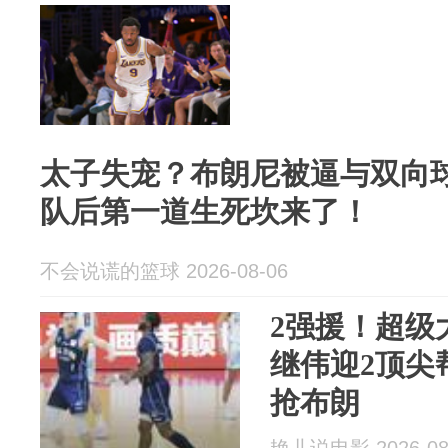
太子失宠？布朗尼被逼与双向
队后第一道生死坎来了！
不会说谎的篮球 2026-08-06
2强援！超级
继伟迎2顶尖
抢布朗