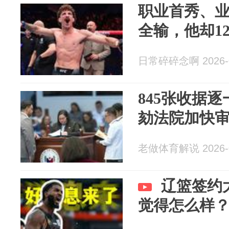
职业首秀、
全输，他却1
日常碎碎念啊 2026-0
845张收据
劾法院加快
老做体育解说 2026-0
辽篮签约
觉得怎么样