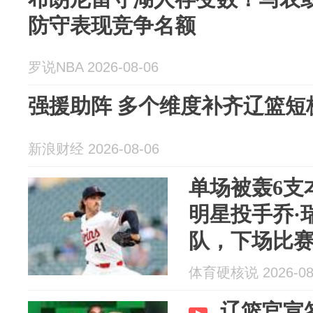
防守表现竞争名额
罗说NBA 2026-08-06
强援助阵 多个维度补齐辽篮短
新浪财经 2026-08-06
单场被轰6支
明星投手乔·
队，下场比
体育硬核说 2026-08
辽篮官宣