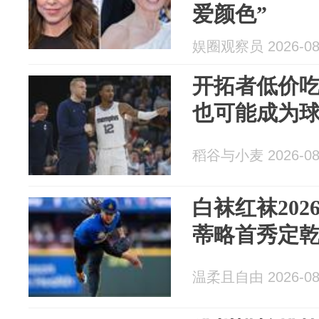
爱颜色”
娱圈观察员 2026-08
开拓者低价
也可能成为
稻谷与小麦 2026-08
白袜红袜20
蒂略首秀定
温柔且自由 2026-08