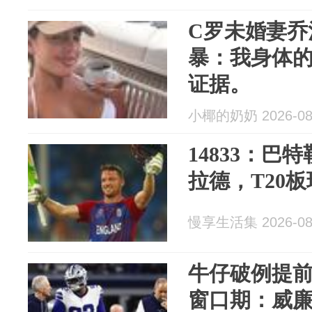
C罗未婚妻乔
暴：我身体
证据。
小椰的奶奶 2026-08
14833：巴
拉德，T20
慢享生活集 2026-08
牛仔破例提
窗口期：威