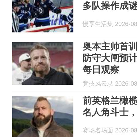
多队操作成
慢享生活集 2026-08
奥本主帅首
防守大闸预
每日观察
竞技风云录 2026-08
前英格兰橄榄
名人角斗士，化
赛场名场面 2026-08