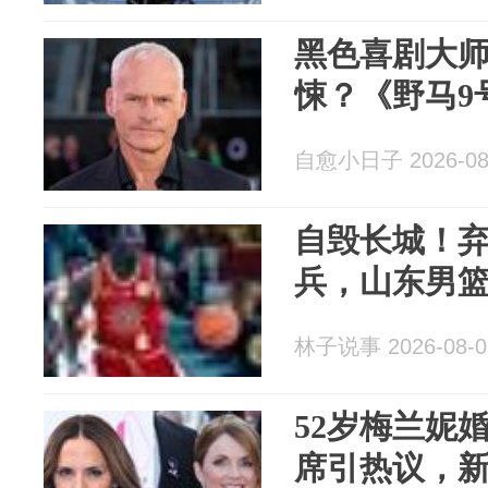
黑色喜剧大
悚？《野马9
自愈小日子 2026-08
自毁长城！弃
兵，山东男
林子说事 2026-08-0
52岁梅兰妮
席引热议，新