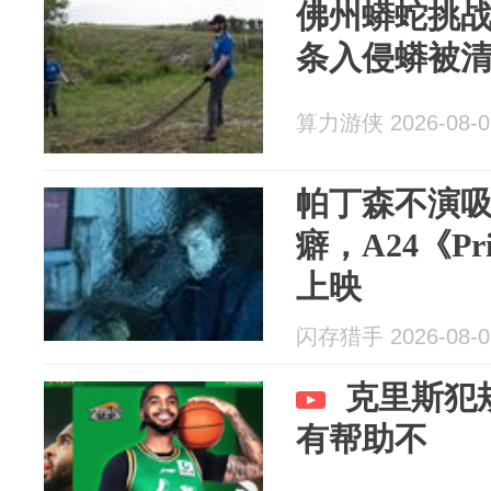
佛州蟒蛇挑战
条入侵蟒被清
算力游侠 2026-08-0
帕丁森不演吸
癖，A24《Pri
上映
闪存猎手 2026-08-0
克里斯犯
有帮助不