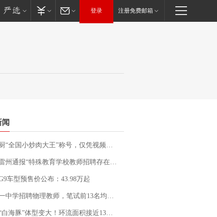
登录
注册免费邮箱
新闻
“全国小炒肉大王”称号，仅凭视频评出？中国烹饪协会回应
通报“特殊教育学校教师招聘存在违规行为”：已启动问责程序 副校长被停职
G9车型预售价公布：43.98万起
招聘物理教师，笔试前13名均遭淘汰？教育局：已叫停招聘，成立调查组全面核查
白海豚”体型变大！环流面积接近13个浙江那么大