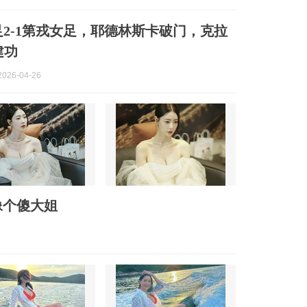
足2-1第戎女足，耶德林斯卡破门，克拉
建功
026-04-26
像个傻大姐