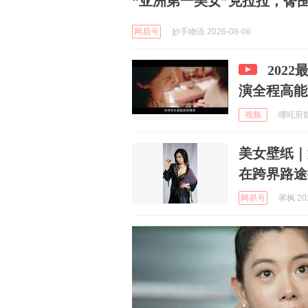
“亚洲第一美女”克拉拉，臀围
网易号
妙手物语 2026-08-06
202
演全程高能
视频
哪吒剪影_
美女壁纸｜第
在跨界路途
网易号
霁枫 202