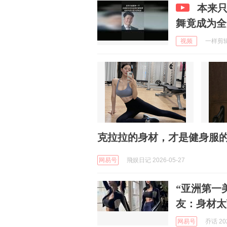
本来
舞竟成为全
视频
一样剪辑 
克拉拉的身材，才是健身服的
网易号
飛娱日记 2026-05-27
“亚洲第一
友：身材太
网易号
乔话 202