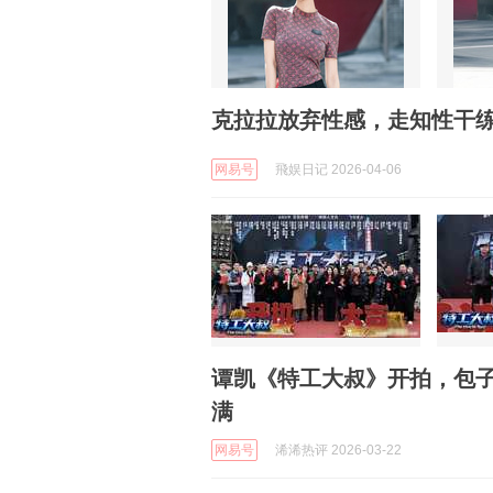
克拉拉放弃性感，走知性干
网易号
飛娱日记 2026-04-06
谭凯《特工大叔》开拍，包
满
网易号
浠浠热评 2026-03-22