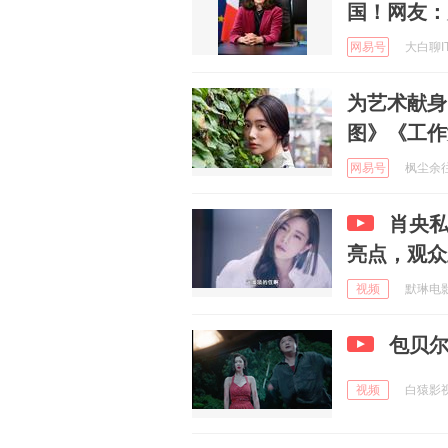
国！网友：
网易号
大白聊IT 
为艺术献身
图》《工作
网易号
枫尘余往逝
肖央
亮点，观众
视频
默琳电影 
包贝
视频
白猿影视 