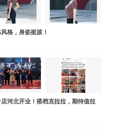
练风格，身姿挺拔！
子店河北开业！搭档克拉拉，期待值拉