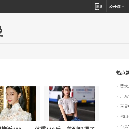
曼
热点
费大厨
广东雷州
享界
佛山一中学
台风“