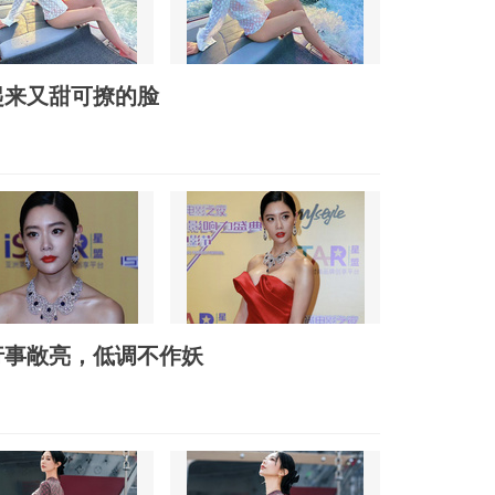
起来又甜可撩的脸
行事敞亮，低调不作妖