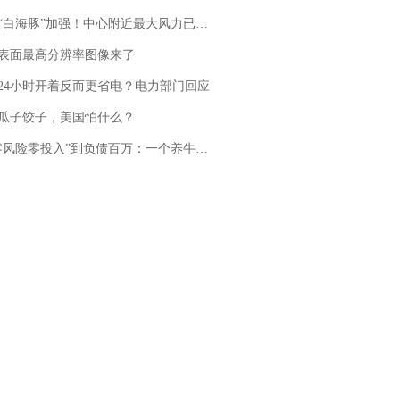
白海豚”加强！中心附近最大风力已达15级 最新研判
表面最高分辨率图像来了
24小时开着反而更省电？电力部门回应
瓜子饺子，美国怕什么？
险零投入”到负债百万：一个养牛项目崩盘后，谁该为农户的贷款买单丨红星调查