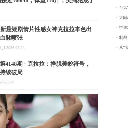
接近100cm，体重110斤，美到犯规了
台风“
太阳
空调
2最新悬疑剧情片性感女神克拉拉本色出
血脉喷张
制裁
从“零风
1 2026-08-04
4148期 · 克拉拉：挣脱美貌符号，
持续破局
6-08-04