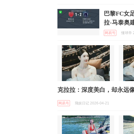
巴黎FC女
拉-马泰奥
网易号
懂球帝 2
克拉拉：深度美白，却永远
网易号
飛娱日记 2026-04-21