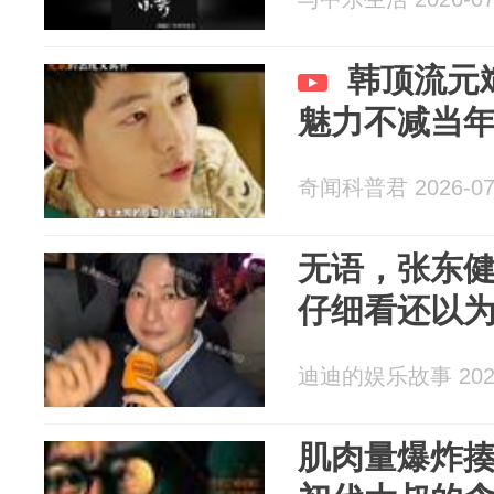
韩顶流元
魅力不减当
奇闻科普君 2026-07
无语，张东
仔细看还以
迪迪的娱乐故事 2026
肌肉量爆炸