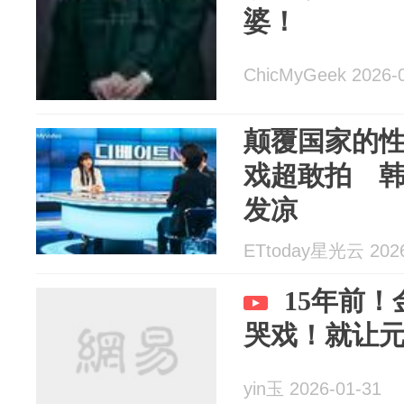
婆！
ChicMyGeek 2026-
颠覆国家的
戏超敢拍 
发凉
ETtoday星光云 2026
15年前
哭戏！就让
yin玉 2026-01-31