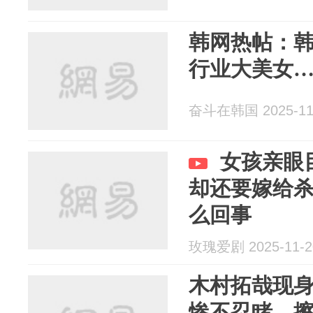
韩网热帖：韩
行业大美女
奋斗在韩国 2025-11
女孩亲眼
却还要嫁给
么回事
玫瑰爱剧 2025-11-2
木村拓哉现
惨不忍睹，