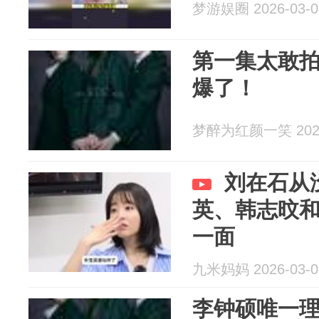
梦游娱圈 2026-03-0
第一集太敢拍
爆了！
梦醉为红颜一笑 2026
刘在石从
英、韩志旼
一面
九米妈妈 2026-03-0
李钟硕唯一