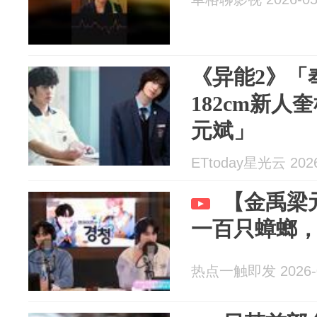
《异能2》「
182cm新人
元斌」
ETtoday星光云 2026
【金禹梁
一百只蟑螂
热点一触即发 2026-0