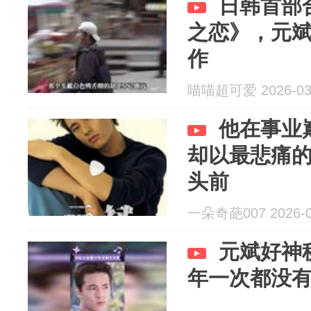
日韩首部
之恋》，元
作
喵喵超可爱 2026-03
他在事业
却以最悲痛
头前
一朵奇葩007 2026-0
元斌好神
年一次都没