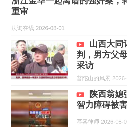
浙江金华一起离谱的强奸案，
重审
法询在线 2026-08-01
山西大同
判，男方父
采访
普陀山的风景 2026-0
陕西翁媳
智力障碍被
慕容律师 2026-08-0