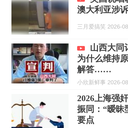
澳大利亚涉
三月爱搞笑 2026-08
山西大同
为什么维持
解答……
小欣新鲜事 2026-08
2026上海
振同：“暧昧
要点