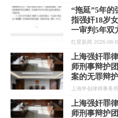
“拖延”5年
指强奸18岁
一审判5年双
红星新闻 2026-08-0
上海强奸罪
师刑事辩护团
案的无罪辩
上海申创律师事务所 20
上海强奸罪
师刑事辩护团