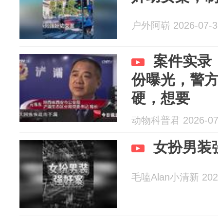
户外阿崭 2026-07-3
案件实录
份曝光，警
硬，想要
动物科普君 2026-07
女扮男装
毛嗑Alan小清新 2026