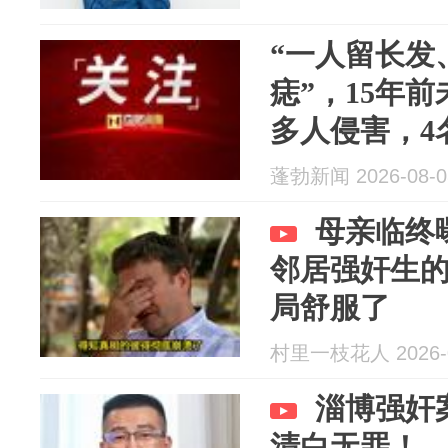
“一人留长发
痣”，15年
多人侵害，4
承认实施强
蓬勃新闻 2026-08-0
母亲临终
邻居强奸生
局舒服了
村里一枝花人 2026-0
淄博强奸
清白无罪！