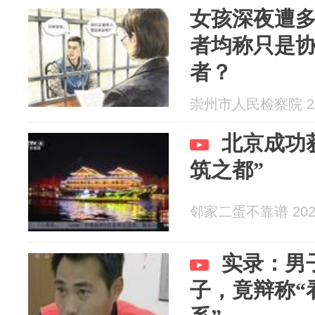
女孩深夜遭多
者均称只是
者？
崇州市人民检察院 202
北京成功获
筑之都”
邻家二蛋不靠谱 2026
实录：男
子，竟辩称“