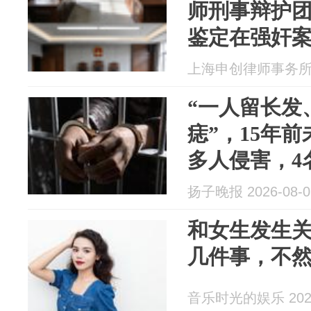
师刑事辩护团
鉴定在强奸
务要点
上海申创律师事务所 20
“一人留长发
痣”，15年
多人侵害，4
承认实施强
扬子晚报 2026-08-0
和女生发生
几件事，不
音乐时光的娱乐 2026