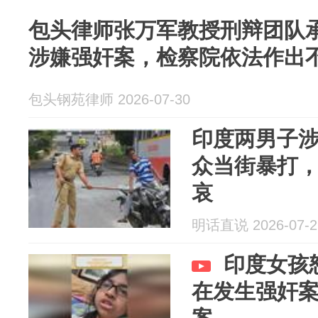
包头律师张万军教授刑辩团队
涉嫌强奸案，检察院依法作出
包头钢苑律师 2026-07-30
印度两男子
众当街暴打
哀
明话直说 2026-07-2
印度女孩
在发生强奸