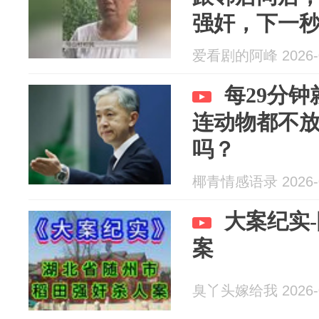
强奸，下一
爱看剧的阿峰 2026-0
每29分
连动物都不
吗？
椰青情感语录 2026-0
大案纪实
案
臭丫头嫁给我 2026-0