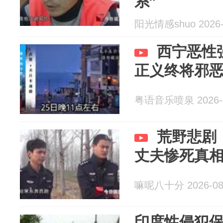
系”
阳光情感shuo 2026-
西宁恶性
正义终将邪
粤语音乐喷泉 2026-0
荒野悲剧
丈夫惨死真
嘛呢八十分 2026-08
印度性侵犯