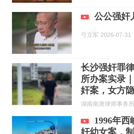
公公强奸
弓立军 2026-07-31
长沙强奸罪
所办案实录
奸案，女方隐瞒
身份证，主
湖南南唐律师事务所 20
点突破
1996年
奸幼女案，