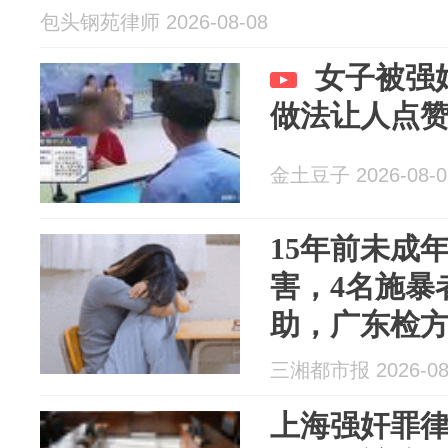
包头钢苑律师 2026-08-08
女子被强
做法让人点
金土豆子 2026-08-0
15年前未成
害，4名施暴
助，广东检方
发、一人脸上
三湘都市报 2026-08
节，还原事
上海强奸罪