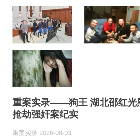
重案实录——狗王 湖北邵红光黑恶实力团伙连环
抢劫强奸案‌纪实
重案实录 2026-08-03