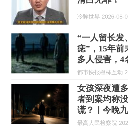
冷眸世界 2026-08-0
“一人留长发
痣”，15年
多人侵害，4
承认实施强
都市快报橙柿互动 202
女孩深夜遭多
者到案均称
谎？｜今晚
最高人民检察院 2026