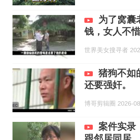
为了窝囊
钱，女人不
世界美女搜寻者 2026
猪狗不如
还要强奸。
博哥剪辑圈 2026-08
案件实录
跟邻居同居