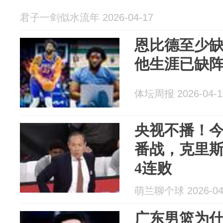
君子一剑似水流年 2026-04-17
恩比德至少
他生涯已缺阵
体坛周报 2026-04-1
央视不播！今
番战，克里
4连败
萌兰聊个球 2026-04
广东男篮为