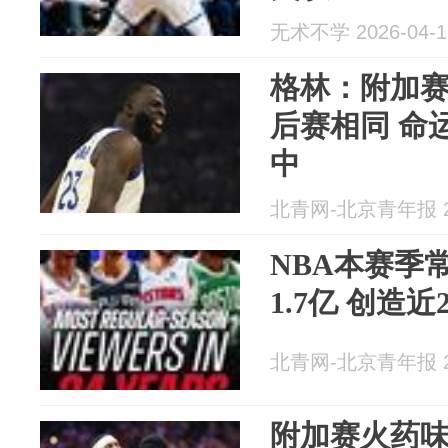
无术不学 2026-04-1
格林：附加
后赛相同 命
中
北青网-北京青年报 20
NBA本赛季
1.7亿 创造近
北青网-北京青年报 20
附加赛火药味