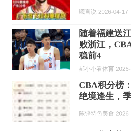
曦言说 2026-04-17
随着福建送江
败浙江，CB
稳前4
郝小小看体育 2026-0
CBA积分榜
绝境逢生，
陈锌特色美食 2026-0