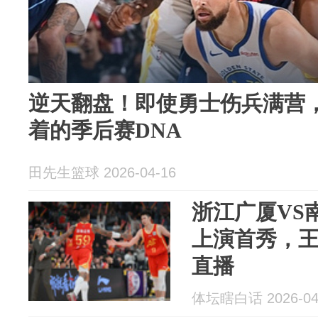
逆天翻盘！即使勇士伤兵满营
着的季后赛DNA
田先生篮球 2026-04-16
浙江广厦VS
上演首秀，
直播
体坛瞎白话 2026-04