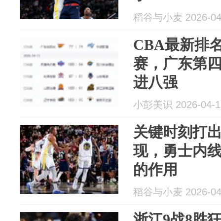
稻谷与小麦 2026-04
CBA最新排
赛，广东第
进八强
小彭美识 2026-04-1
关键时刻打
现，勇士内
的作用
稻谷与小麦 2026-04
浙江9战8胜