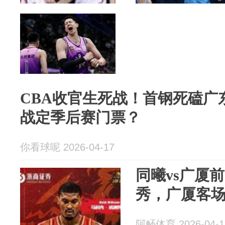
CBA收官生死战！首钢死磕广
战定季后赛门票？
你看球呢 2026-04-17
同曦vs广厦
秀，广厦客场
阿衃体育 2026-04-1