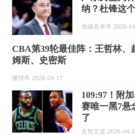
纳？杜锋这
徐纗老表哥 2026-04
CBA第39轮最佳阵：王哲林
姆斯、史密斯
懂球帝 2026-04-17
109:97！
赛唯一黑7悬
了
史智文道 2026-04-1