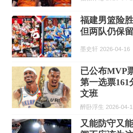
福建男篮险
但两队仍保
墨史轩 2026-04-16
已公布MVP
第一选票16
文班
醉卧浮生 2026-04-1
又能防守又