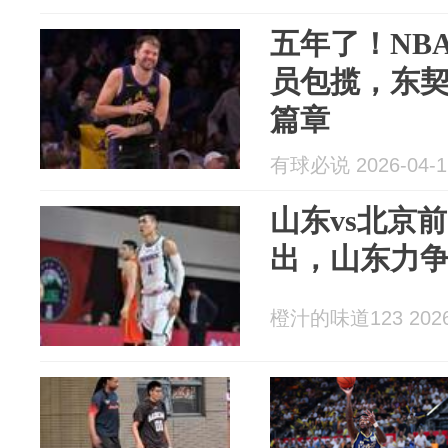
五年了！NB
员包揽，东
篇章
有球必说 2026-04-1
山东vs北京
出，山东力
橙汁的味道123 2026-