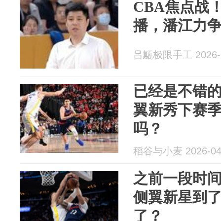
CBA焦点战！
播，潘江力
吕甒极限手工 2026-0
已经是不错的
翼新秀下赛
吗？
稻谷与小麦 2026-04
之前一段时
侧翼新星到
了？