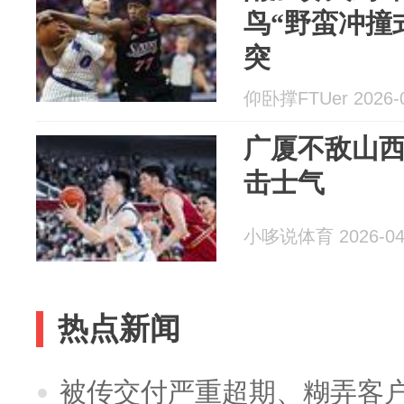
鸟“野蛮冲撞
突
仰卧撑FTUer 2026-0
广厦不敌山
击士气
小哆说体育 2026-04
热点新闻
被传交付严重超期、糊弄客