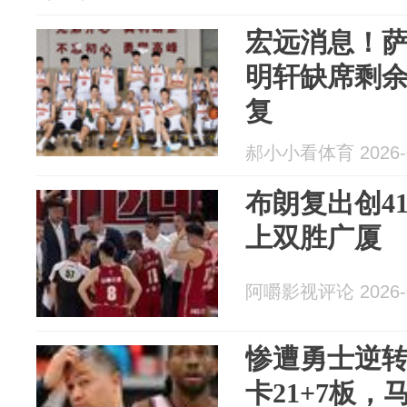
宏远消息！萨
明轩缺席剩余
复
郝小小看体育 2026-0
布朗复出创4
上双胜广厦
阿嚼影视评论 2026-0
惨遭勇士逆
卡21+7板，