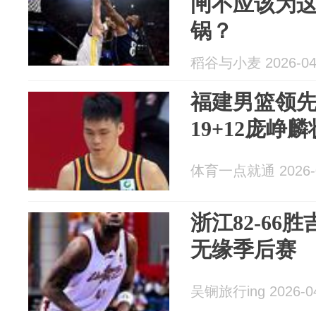
闸不应该为
锅？
稻谷与小麦 2026-04
福建男篮领先
19+12庞峥
体育一点就通 2026-0
浙江82-66
无缘季后赛
吴锎旅行ing 2026-0