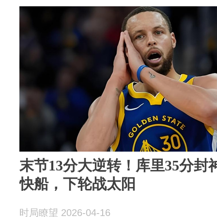
末节13分大逆转！库里35分
快船，下轮战太阳
时局瞭望 2026-04-16