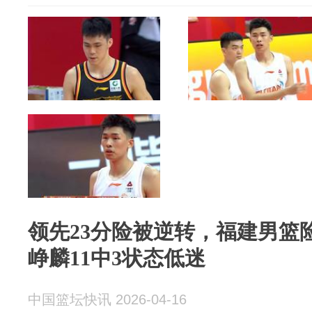
领先23分险被逆转，福建男篮险
峥麟11中3状态低迷
中国篮坛快讯 2026-04-16