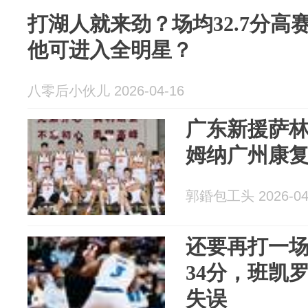
打湖人就来劲？场均32.7分
他可进入全明星？
八零后小伙儿 2026-04-16
广东新援萨
姆纳广州康
郭錉包工头 2026-04
还要再打一
34分，班凯罗
失误