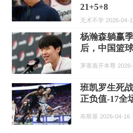
21+5+8
无术不学 2026-04-1
杨瀚森躺赢季
后，中国篮
茅塞盾开本尊 2026-0
班凯罗生死战2
正负值-17
布斯基 2026-04-16