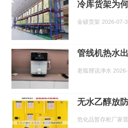
冷库货架为
金硕货架 2026-07-3
管线机热水
老狐狸说净水 2026-0
无水乙醇放
危化品暂存柜厂家晋名 2