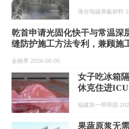
海合电磁屏蔽材料 202
乾首申请光固化快干与常温深
缝防护施工方法专利，兼顾施
金融界 2026-08-05
女子吃冰箱
休克住进IC
福建第一帮帮团 2026
果蔬原浆无