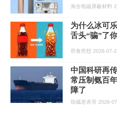
海合电磁屏蔽材料 202
为什么冰可
舌头“骗”了
所食所想 2026-07-2
中国科研再
常压制氨百
障了
徐纗老表哥 2026-07