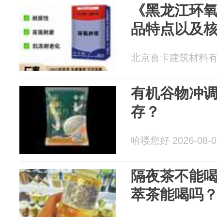
《黑龙江环
品特点以及
北京喜卡建筑材料有限公
有机谷物冲
存？
哈喽您好 2026-08-0
隔夜茶不能喝
萃茶能喝吗