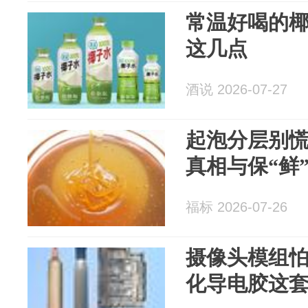
常温好喝的
这几点
酒说 2026-07-27
起泡分层别
真相与保“鲜
福标 2026-07-26
摄像头模组
化导电胶这