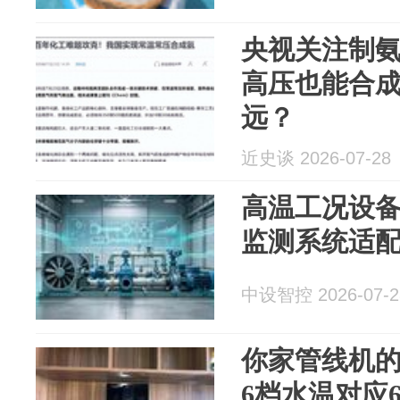
央视关注制
高压也能合
远？
近史谈 2026-07-28
高温工况设
监测系统适
中设智控 2026-07-2
你家管线机
6档水温对应