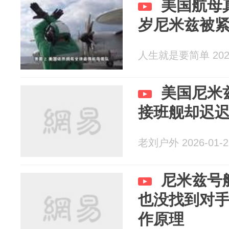
美国航母
岁尼米兹被
人生就是要简单 2026
美国尼米
接班舰却迟
老刘户外 2026-01-2
尼米兹号
也没找到对
作原理