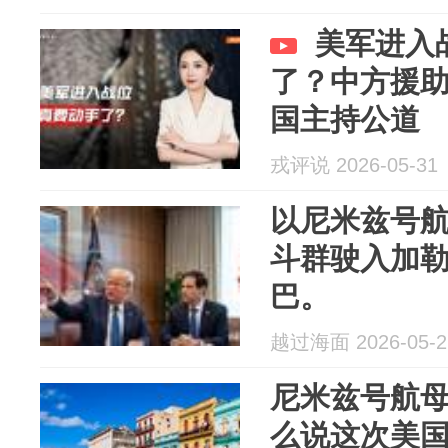
美军进入
了？中方援
国主持公道
戎评说 2026-05-31
以尼米兹号
斗群驶入加
巴。
越过海面 2026-05-2
尼米兹号航
么说这次美