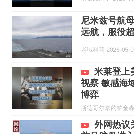
尼米兹号航
远航，服役超
老誡科普 2026-05-0
米莱登上
视察 敏感海
博弈
斯德哥尔摩的帕金森 20
外网热议