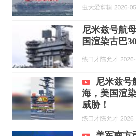
虫大爱剪辑 2026-05
尼米兹号航
国渲染古巴3
练口才陈允才 2026-0
尼米兹号
海，美国渲染
威胁！
练口才陈允才 2026-0
美军南方