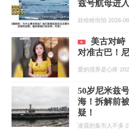
兹号航母进
娃哈哈街拍 2026-06
美古对峙
对准古巴！
爱的境界是心疼 2026
50岁尼米兹
海！拆解前
疑！
凌晨的集市人不多 202