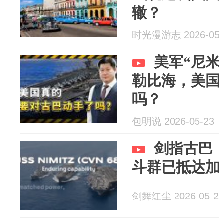
辙？
时光漫游志 2026-05
美军“尼
勒比海，美
吗？
包明说 2026-05-23
剑指古巴
斗群已抵达
剑舞红尘 2026-05-2