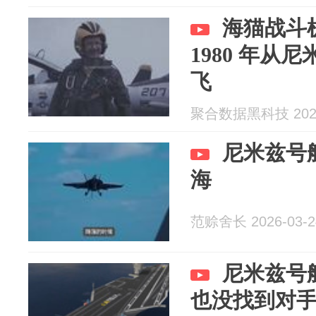
海猫战斗
1980 年从
飞
聚合数据黑科技 2026
尼米兹号
海
范赊舍长 2026-03-2
尼米兹号
也没找到对