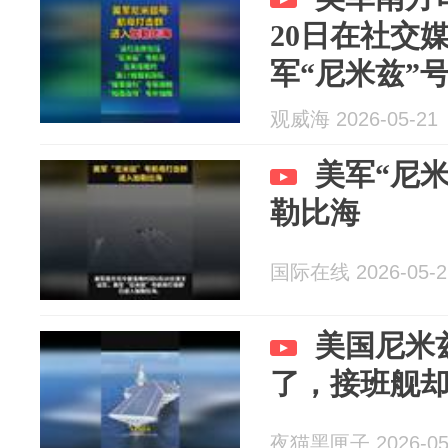
20日在社交
军“尼米兹”
加勒比海。（C
观威海 2026-05-21
美军“尼
勒比海
国际在线 2026-05-2
美国尼米
了，接班舰
夜猫黑匣子 2026-05