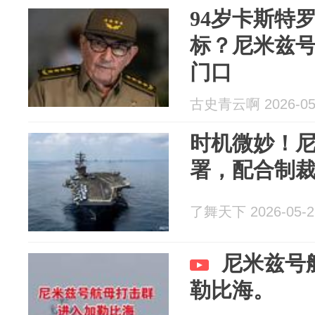
94岁卡斯特
标？尼米兹
门口
古史青云啊 2026-05
时机微妙！
署，配合制
了舞天下 2026-05-2
尼米兹号
勒比海。