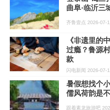
曲阜·临沂三
齐鲁壹点 2026-07-1
《非遗里的
过瘾？鲁源村
款
闪电新闻 2026-07-1
暑假想找个
儒风荷韵是
跟着素龙旅游吧 2026