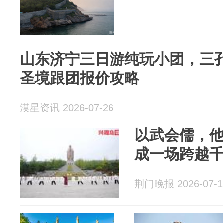
山东济宁三日游纯玩小团，三孔 +
圣境跟团报价攻略
漠星资讯 2026-07-26
以武会儒，
成一场跨越
荆门晚报 2026-07-1