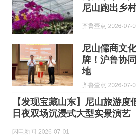
尼山跑出乡
齐鲁壹点 2026-07-0
尼山儒商文
牌！沪鲁协同
地
齐鲁壹点 2026-07-0
【发现宝藏山东】尼山旅游度
日夜双场沉浸式大型实景演艺
闪电新闻 2026-07-01