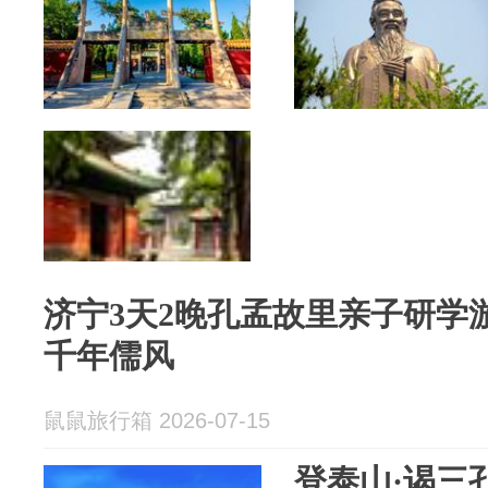
济宁3天2晚孔孟故里亲子研学游
千年儒风
鼠鼠旅行箱 2026-07-15
登泰山·谒三