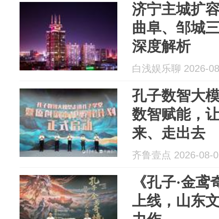
济宁主城扩
曲阜、邹城
深度解析
白浅娱乐聊 2026-08
孔子数智大
数智赋能，让
来、走出去
齐鲁壹点 2026-08-0
《孔子·金鸢
上线，山东文