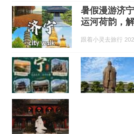
暑假漫游济
运河荷韵，
跟着小灵去旅行 2026