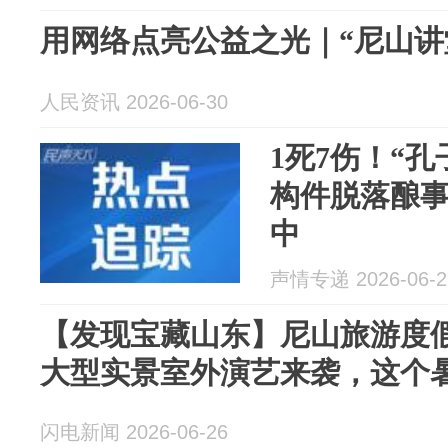
用网络点亮公益之光｜“尼山讲
人民资讯 2026-06-30
1死7伤！“
构件脱落酿
中
声情专递 2026-06-2
【发现宝藏山东】尼山旅游度
大型实景室外演艺来袭，这个
闪电新闻 2026-06-26