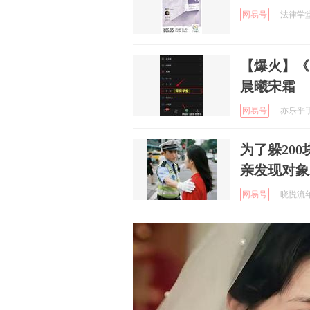
网易号
法律学堂 
【爆火】《
晨曦宋霜
网易号
亦乐乎手写
为了躲20
亲发现对象
网易号
晓悦流年 