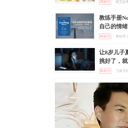
网易号
晓艾故事汇
教练手册N
自己的情绪
网易号
教练吧 2
让8岁儿子
挑好了，就
网易号
飞碟专栏 