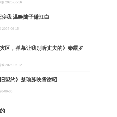
 2026-06-16
无渡我 温晚陆子谦江白
2026-06-15
灾区，弹幕让我别听丈夫的》秦露罗
 2026-06-12
旧盟约》楚瑜苏映雪谢昭
6-06-06
的