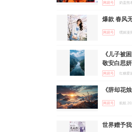
网易号
奶盖熊本熊
爆款 春风
网易号
嘿姬漫剪 
《儿子被困
敬安白思妍
网易号
红糖爱游戏
《辞却花烛
网易号
航航 202
世界赠予我