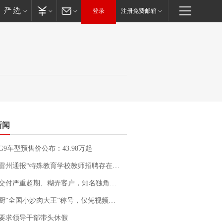
登录
注册免费邮箱
新闻
G9车型预售价公布：43.98万起
通报“特殊教育学校教师招聘存在违规行为”：已启动问责程序 副校长被停职
期、糊弄客户，知名独角兽车企创始人回应：都没证据，将依法采取措施，“本人长期与美国交管局保持沟通，对方表示肯定”
“全国小炒肉大王”称号，仅凭视频评出？中国烹饪协会回应
要求领导干部带头休假