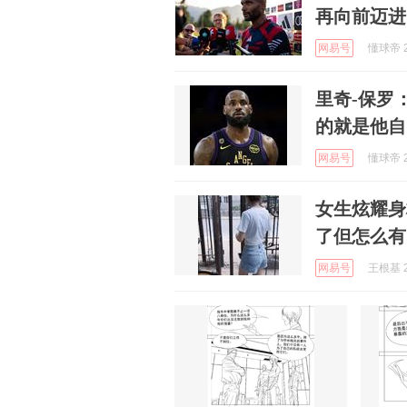
再向前迈进
网易号
懂球帝 2
里奇-保罗
的就是他自
网易号
懂球帝 2
女生炫耀身
了但怎么有
网易号
王根基 2