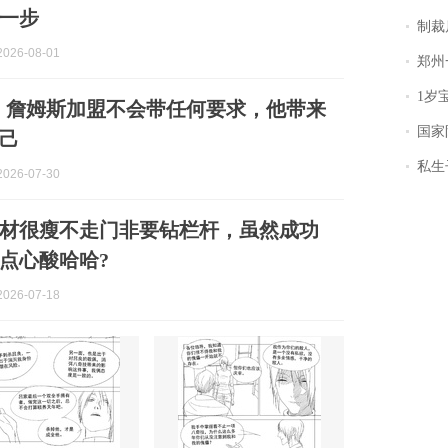
一步
制裁
026-08-01
郑州一汉堡店
1岁宝宝碰
：詹姆斯加盟不会带任何要求，他带来
国家防
己
私生子
026-07-30
材很瘦不走门非要钻栏杆，虽然成功
点心酸哈哈?
026-07-18