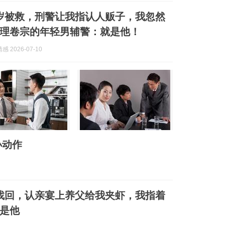
8岁被救，刑警让我指认人贩子，我忽然
理卷宗的年轻男辅警：就是他！
 2026-07-10
小动作
找回，认亲宴上养父给我夹虾，我指着
是他