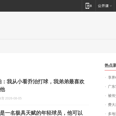
热点
享界
珀：我从小看乔治打球，我弟弟最喜欢
广东雷州
他
被传交付严重超
 2026-08-05
费大厨
是一名极具天赋的年轻球员，他可以
多地