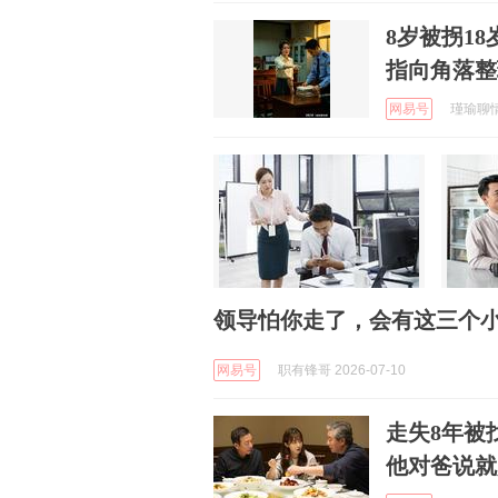
8岁被拐1
指向角落整
网易号
瑾瑜聊情感
领导怕你走了，会有这三个
网易号
职有锋哥 2026-07-10
走失8年被
他对爸说就