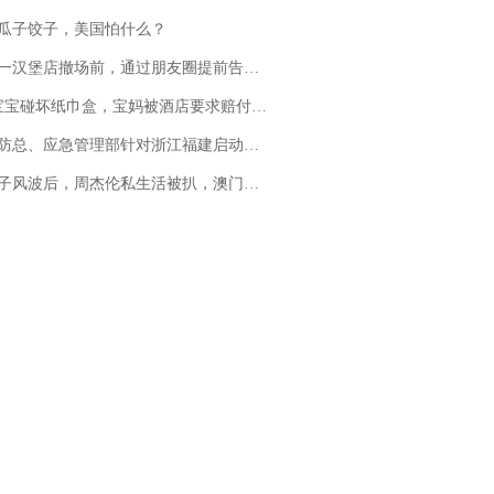
瓜子饺子，美国怕什么？
撤场前，通过朋友圈提前告知逐一退费，有顾客仅剩1元也全被退回，分文不少；顾客：言而有信，让人感动
坏纸巾盒，宝妈被酒店要求赔付924元！三亚一酒店回复：骨瓷定制！网友一查价格，吵翻了
总、应急管理部针对浙江福建启动防汛防台风四级应急响应
风波后，周杰伦私生活被扒，澳门输10亿传闻早已经水落石出