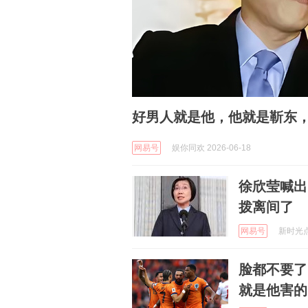
好男人就是他，他就是靳东
网易号
娱你同欢 2026-06-18
徐欣莹喊出
拨离间了
网易号
新时光点滴
脸都不要了
就是他害的