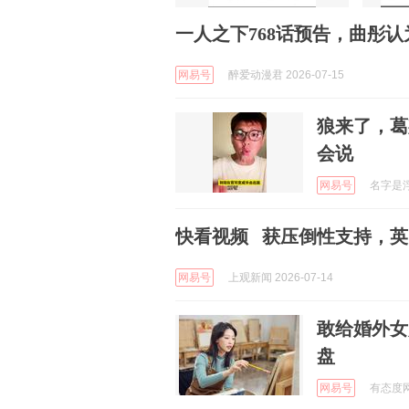
一人之下768话预告，曲彤
网易号
醉爱动漫君 2026-07-15
狼来了，葛
会说
网易号
名字是浮云
快看视频 获压倒性支持，
网易号
上观新闻 2026-07-14
敢给婚外女
盘
网易号
有态度网友