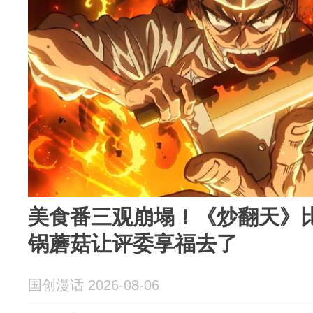
美食番三观崩塌！《炒翻天》
锅蘑菇让评委享福去了
国创漫话 2026-08-06