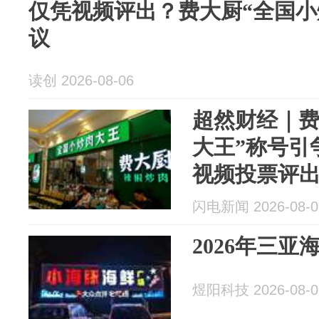
仅凭视频评出？费大厨“全国小
议
读创 2026-08-06
超然财经｜费
大王”称号引
视频投票评出
查”
闪电新闻 2026-08-0
2026年三
煜阳科技 2026-08-0