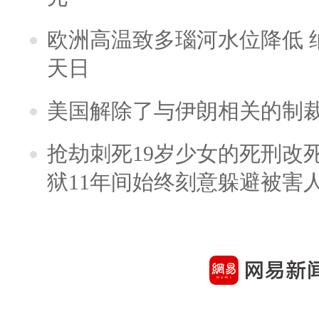
欧洲高温致多瑙河水位降低 
天日
美国解除了与伊朗相关的制
抢劫刺死19岁少女的死刑改
狱11年间始终刻意躲避被害