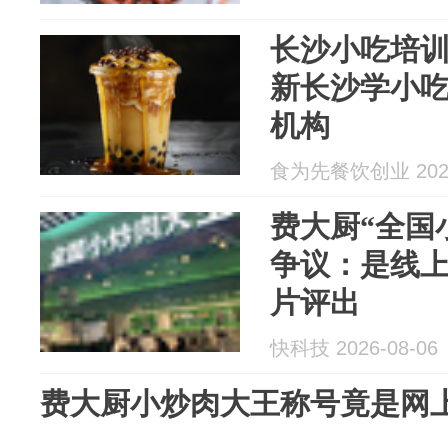
长沙小吃培训
新长沙学小吃
机构
食为先餐饮创业 2026
费大厨“全国
争议：是线上
片评出
快科技 2026-08-06
费大厨小炒肉大王称号竟是网