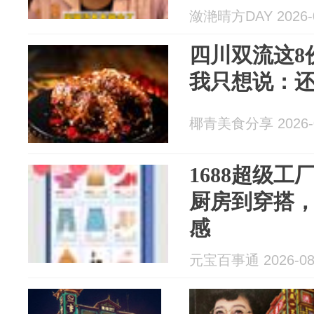
潋滟晴方DAY 2026-0
四川双流这8
我只想说：
椰青美食分享 2026-0
1688超级工
厨房到穿搭
感
元宝百事通 2026-08