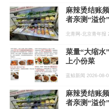
麻辣烫结账
者亲测“溢价
北青网-北京青年报 20
菜量“大缩水
上小份菜
蓝鲸新闻 2026-08-0
麻辣烫结账
者亲测“溢价”