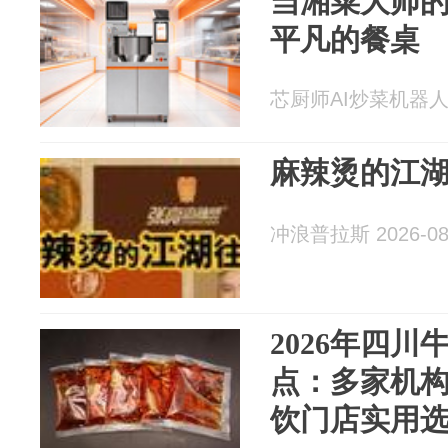
当湘菜大师
平凡的餐桌
芯厨师AI炒菜机器人 20
麻辣烫的江
冲浪普拉斯 2026-08
2026年四
点：多家机
饮门店实用