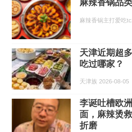
麻辣香锅品
麻辣香锅主打爱吃tc2 2
天津近期超多
吃过哪家？
天津族 2026-08-05
李诞吐槽欧
面，麻辣烫
折磨