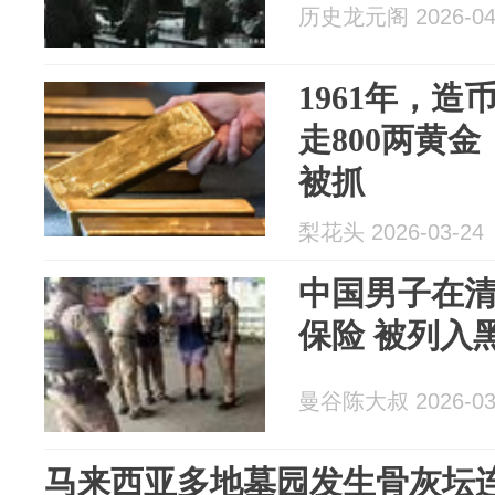
历史龙元阁 2026-04
1961年，
走800两黄金
被抓
梨花头 2026-03-24
中国男子在
保险 被列入
曼谷陈大叔 2026-03
马来西亚多地墓园发生骨灰坛