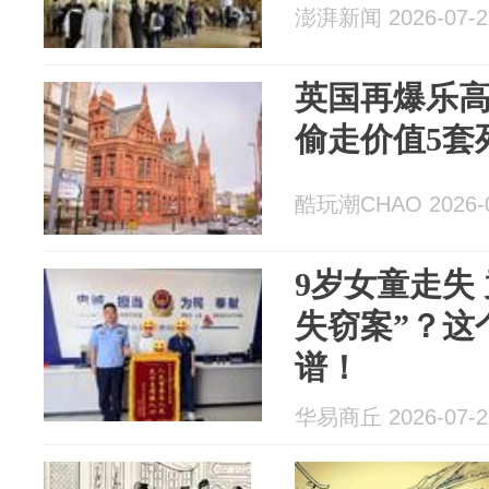
澎湃新闻 2026-07-2
英国再爆乐高
偷走价值5套
酷玩潮CHAO 2026-0
9岁女童走失
失窃案”？这
谱！
华易商丘 2026-07-2