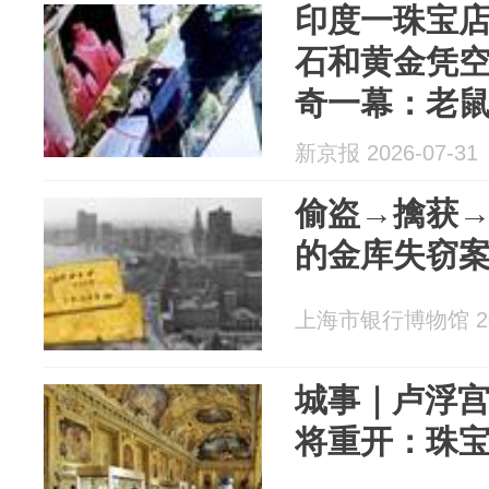
印度一珠宝店
石和黄金凭
奇一幕：老
往洞里拖
新京报 2026-07-31
偷盗→擒获
的金库失窃
上海市银行博物馆 202
城事｜卢浮
将重开：珠