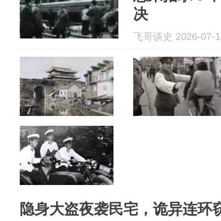
决
飞哥谈史 2026-07-1
隐身大盗夜袭民宅，诡异连环