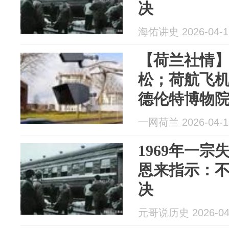
决
海佑讲史 2026-04-1
【荷兰社情
松；荷航飞
德伦特博物
复
一网荷兰 2026-04-1
1969年一
恩来指示：
决
元哥说历史 2026-04