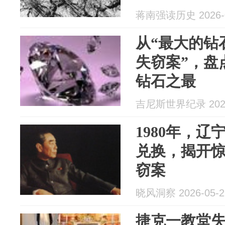
蒋南强读历史 2026-0
从“最大的钻
失窃案”，盘
钻石之最
吉尼斯世界纪录 2026
1980年，
兑换，揭开
窃案
晓风洞察 2026-05-2
捷克一教堂失