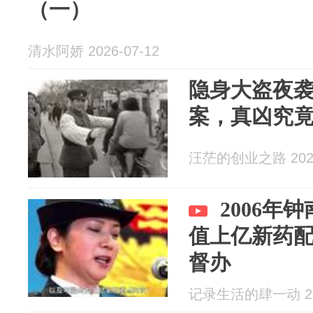
（一）
清水阿娇 2026-07-12
隐身大盗夜
案，真凶究
汪茫的创业之路 2026
2006年
值上亿新药
督办
记录生活的肆一动 202