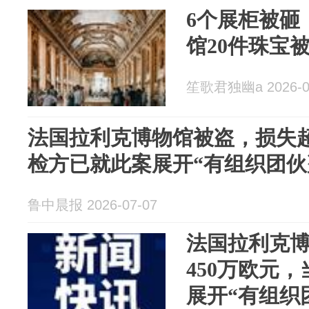
6个展柜被砸
馆20件珠宝
笙歌君独幽a 2026-0
法国拉利克博物馆被盗，损失超
检方已就此案展开“有组织团伙
鲁中晨报 2026-07-07
法国拉利克
450万欧元
展开“有组织