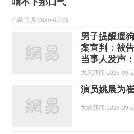
咽不下那口气
心屿漫谈 2025-09-23
男子提醒遛
案宣判：被
当事人发声
民事诉讼索
大风新闻 2025-09-2
演员姚晨为
大象新闻 2025-09-2