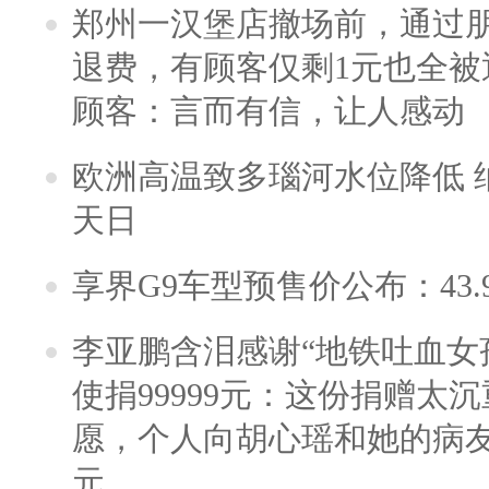
郑州一汉堡店撤场前，通过
退费，有顾客仅剩1元也全被
顾客：言而有信，让人感动
欧洲高温致多瑙河水位降低 
天日
享界G9车型预售价公布：43.
李亚鹏含泪感谢“地铁吐血女
使捐99999元：这份捐赠太
愿，个人向胡心瑶和她的病友之
元