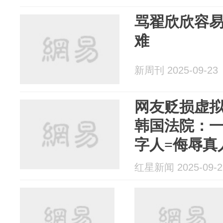
骂翟欣欣容
难
新周刊 2025-09-23
网友贬损虚拟
韩国法院：
字人=侮辱真
红星新闻 2025-09-2