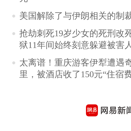
美国解除了与伊朗相关的制
抢劫刺死19岁少女的死刑改
狱11年间始终刻意躲避被害
太离谱！重庆游客伊犁遭遇
里，被酒店收了150元“住宿费