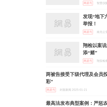
网易号
智慧仪陇 
发现“地下
举报！
网易号
南充公安 
翔检以案说
添“赌”
网易号
翔安检察 
两被告接受下级代理及会员投注
彩”
网易号
封面新闻 2025-01-21
最高法发布典型案例：严惩农