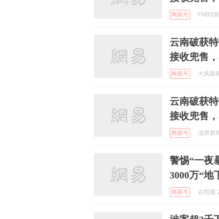
网易号
FM93浙
云南破获特
接收兜售，
网易号
大风新闻 
云南破获特
接收兜售，
网易号
澎湃新闻 
警惕“一夜
3000万“
网易号
在昭通 2