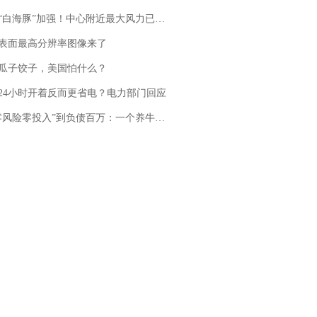
白海豚”加强！中心附近最大风力已达15级 最新研判
表面最高分辨率图像来了
瓜子饺子，美国怕什么？
24小时开着反而更省电？电力部门回应
险零投入”到负债百万：一个养牛项目崩盘后，谁该为农户的贷款买单丨红星调查