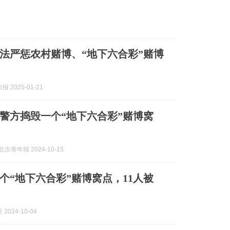
法严惩农村赌博、“地下六合彩”赌博
 2025-01-21
警方捣毁一个“地下六合彩”赌博窝
京青年报 2024-10-15
个“地下六合彩”赌博窝点，11人被
2024-10-04