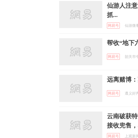
仙游人注意
抓...
网易号
仙游微事 
帮收“地下
网易号
韶关市中
远离赌博：
网易号
遵义好声音
云南破获特
接收兜售，
网易号
上观新闻 