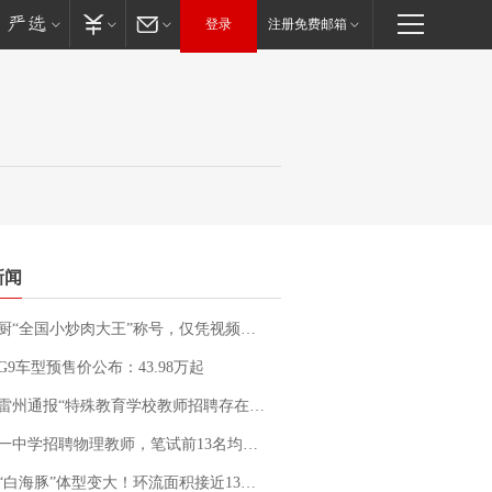
登录
注册免费邮箱
新闻
“全国小炒肉大王”称号，仅凭视频评出？中国烹饪协会回应
G9车型预售价公布：43.98万起
通报“特殊教育学校教师招聘存在违规行为”：已启动问责程序 副校长被停职
招聘物理教师，笔试前13名均遭淘汰？教育局：已叫停招聘，成立调查组全面核查
白海豚”体型变大！环流面积接近13个浙江那么大