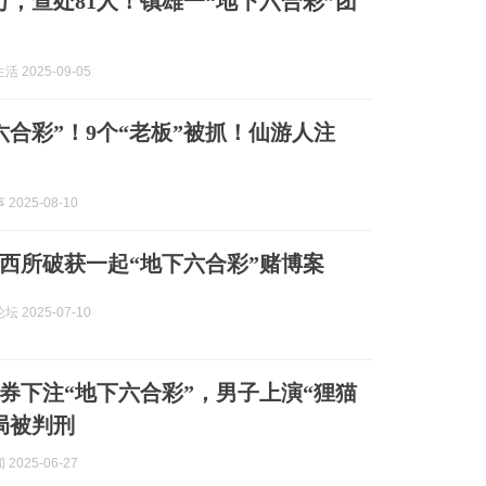
万，查处81人！镇雄一“地下六合彩”团
 2025-09-05
六合彩”！9个“老板”被抓！仙游人注
2025-08-10
西所破获一起“地下六合彩”赌博案
 2025-07-10
券下注“地下六合彩”，男子上演“狸猫
局被判刑
2025-06-27