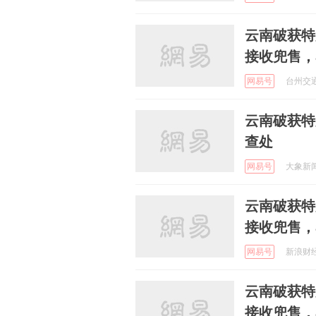
云南破获特
接收兜售，
网易号
台州交通广
云南破获特
查处
网易号
大象新闻 
云南破获特
接收兜售，
网易号
新浪财经 
云南破获特
接收兜售，