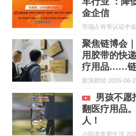
车行业 ：降
金企信
市场占有率认证中金企信
聚焦链博会
用胶带的快
疗用品……链
科技”
新浪财经 2026-06-2
男孩不愿
翻医疗用品
人！
小阳非常爱生活 2026