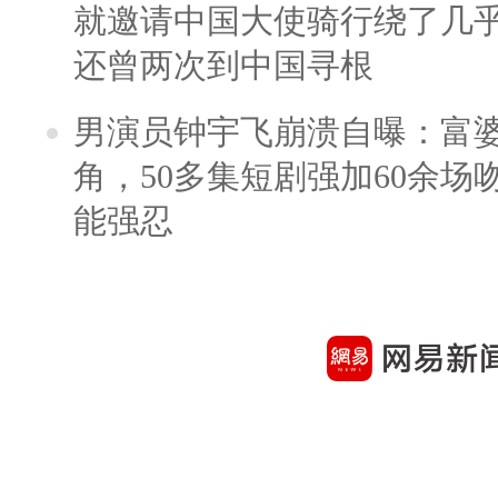
就邀请中国大使骑行绕了几
还曾两次到中国寻根
男演员钟宇飞崩溃自曝：富
角，50多集短剧强加60余场吻戏
能强忍