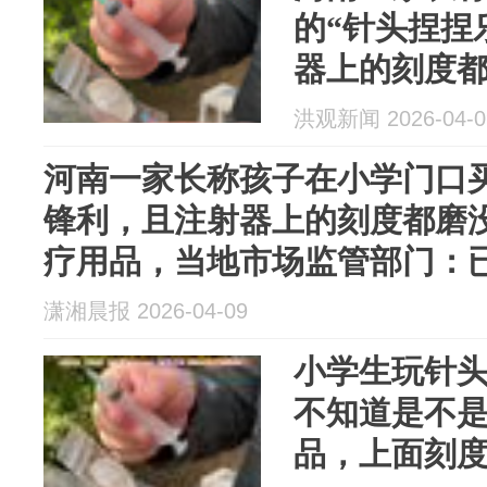
的“针头捏捏
器上的刻度
弃医疗用品
洪观新闻 2026-04-0
门：已调查
河南一家长称孩子在小学门口买
锋利，且注射器上的刻度都磨
疗用品，当地市场监管部门：
潇湘晨报 2026-04-09
小学生玩针
不知道是不
品，上面刻