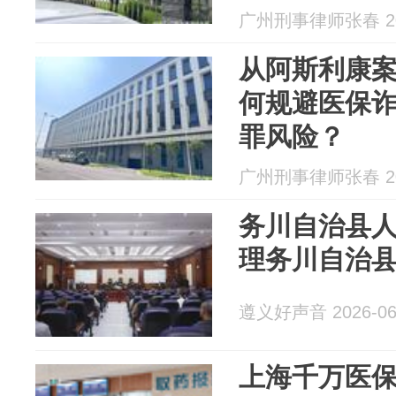
广州刑事律师张春 202
从阿斯利康
何规避医保
罪风险？
广州刑事律师张春 202
务川自治县
理务川自治
遵义好声音 2026-06
上海千万医