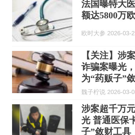
法国曝特大
额达5800万
欧时大参 2026-03-2
【关注】涉
诈骗案曝光
为“药贩子”
魏子柠说 2026-03-0
涉案超千万
光 普通医保
子”敛财工具