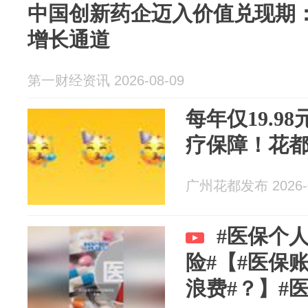
中国创新药企迈入价值兑现期：
增长通道
第一财经资讯 2026-08-09
每年仅19.9
疗保障！花都
广州花都发布 2026-0
#医保个
险#【#医保
浪费#？】#