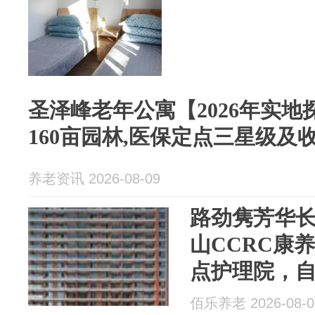
圣泽峰老年公寓【2026年实
160亩园林,医保定点三星级及
养老资讯 2026-08-09
路劲隽芳华
山CCRC康
点护理院，
期照护
佰乐养老 2026-08-0