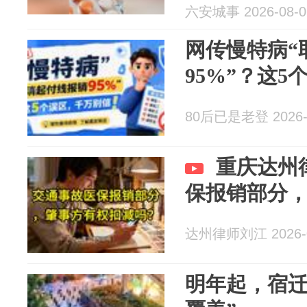
你想象的多#
六安城事 2026-08-0
保卡里的钱除了
网传慢特病“
95%”？这
80后已是老登 2026-
重庆达州
保报销部分
达州律师刘江 2026-0
明年起，宿迁