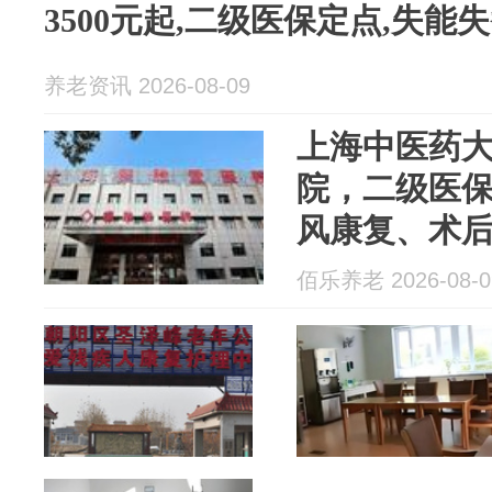
3500元起,二级医保定点,失能
养老资讯 2026-08-09
上海中医药
院，二级医
风康复、术
护
佰乐养老 2026-08-0