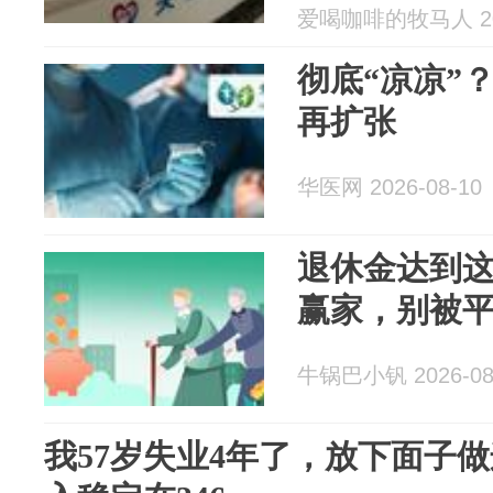
爱喝咖啡的牧马人 202
彻底“凉凉”
再扩张
华医网 2026-08-10
退休金达到
赢家，别被
牛锅巴小钒 2026-08
我57岁失业4年了，放下面子