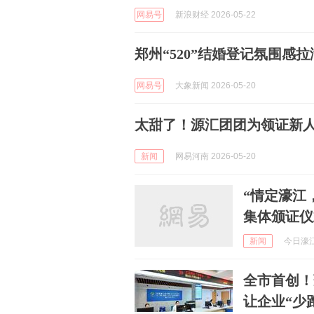
网易号
新浪财经 2026-05-22
郑州“520”结婚登记氛围感
网易号
大象新闻 2026-05-20
太甜了！源汇团团为领证新人
新闻
网易河南 2026-05-20
“情定濠江，
集体颁证仪
新闻
今日濠江
全市首创！
让企业“少