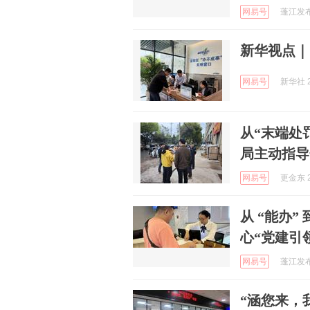
网易号
蓬江发布 
新华视点｜
网易号
新华社 2
从“末端处
局主动指导
网易号
更金东 2
从 “能办”
心“党建引
网易号
蓬江发布 