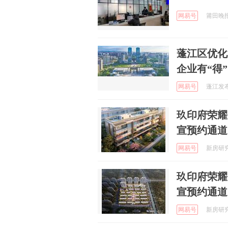
网易号
莆田晚报 
蓬江区优化
企业有“得
网易号
蓬江发布 
玖印府荣耀
宣预约通道
网易号
新房研究院
玖印府荣耀
宣预约通道
网易号
新房研究院