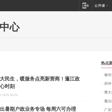
中心
热点
被传交付严重超
大民生，暖服务点亮新营商！蓬江政
郑州一汉堡店
心时刻
费大厨
2026-08-04
魔法打败魔
出暑期户政业务专场 每周六可办理
广东雷州