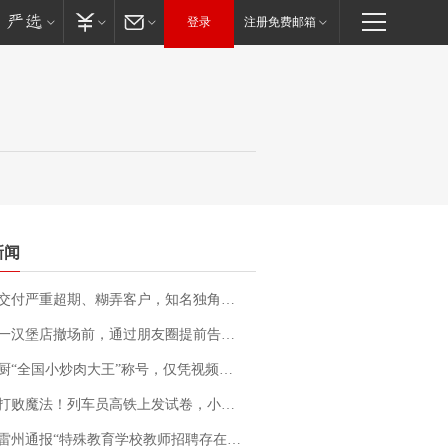
登录
注册免费邮箱
新闻
期、糊弄客户，知名独角兽车企创始人回应：都没证据，将依法采取措施，“本人长期与美国交管局保持沟通，对方表示肯定”
撤场前，通过朋友圈提前告知逐一退费，有顾客仅剩1元也全被退回，分文不少；顾客：言而有信，让人感动
“全国小炒肉大王”称号，仅凭视频评出？中国烹饪协会回应
法！列车员高铁上发试卷，小朋友一秒静音，12306回应：列车员个人行为，不是铁路规定
通报“特殊教育学校教师招聘存在违规行为”：已启动问责程序 副校长被停职