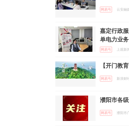
网易号
云安融媒 
嘉定行政服
单电力业务
网易号
上观新闻 
【开门教育
网易号
新浪财经 
濮阳市各级
网易号
濮阳市广播