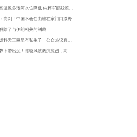
高温致多瑙河水位降低 纳粹军舰残骸重见天日
：亮剑！中国不会任由谁在家门口撒野
解除了与伊朗相关的制裁
料天王巨星有私生子，公众热议真假难辨，实锤何时到来？
卜带出泥！陈璇风波愈演愈烈，高晓松、张铁林也被“揪出”