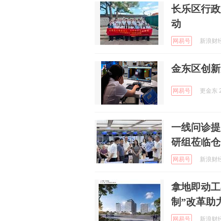
长乐区行政
动
网易号
新浪财经 
金东区创新
网易号
更金东 2
一线问诊提
研组莅临仓
网易号
新浪财经 
拿地即动工
制”改革助
网易号
新浪财经 