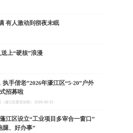
拉满 有人激动到彻夜未眠
送上“硬核”浪漫
执手偕老”2026年濠江区“5·20”户外
式招募啦
（濠江区委宣传部） 2026-05-15
蓬江区设立“工业项目多审合一窗口”
跑腿、好办事”