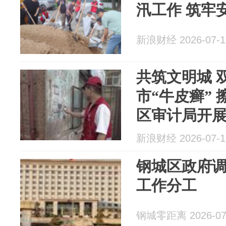
汛工作 筑牢
新浪财经 2026-07-1
共筑文明城 双
市“牛皮癣” 
区审计局开
志...
新浪财经 2026-07-1
钢城区政府
工作分工
钢城零距离 2026-07