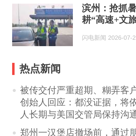
滨州：抢抓暑
耕“高速+文
闪电新闻 2026-07-2
热点新闻
被传交付严重超期、糊弄客
创始人回应：都没证据，将依
人长期与美国交管局保持沟通
郑州一汉堡店撤场前，通过