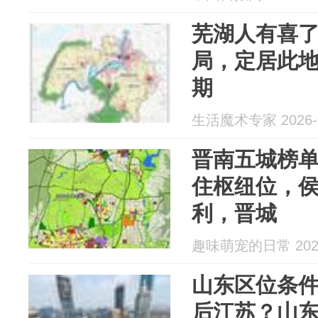
芜湖人有喜
局，定居此
期
生活魔术专家 2026-0
晋南五城榜
住枢纽位，
利，晋城
趣味萌宠的日常 2026
山东区位条
后江苏？山