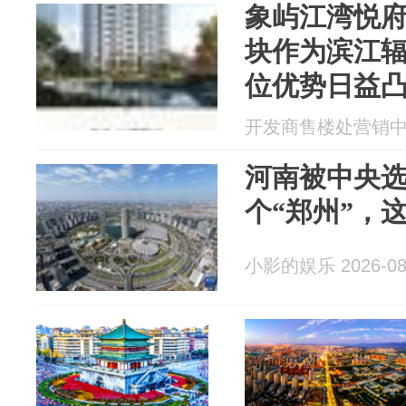
象屿江湾悦府
块作为滨江
位优势日益
开发商售楼处营销中心 2
河南被中央
个“郑州”，
小影的娱乐 2026-08