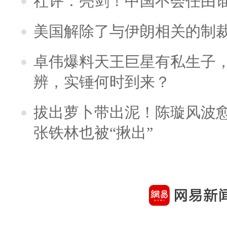
社评：亮剑！中国不会任由
美国解除了与伊朗相关的制
卓伟爆料天王巨星有私生子
辨，实锤何时到来？
拔出萝卜带出泥！陈璇风波
张铁林也被“揪出”