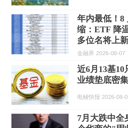
年内最低！8
缩：ETF 
多位名将上
金融界 2026-08-07
近6月13基1
业绩垫底密
电鳗快报 2026-08-0
7月大跌中全