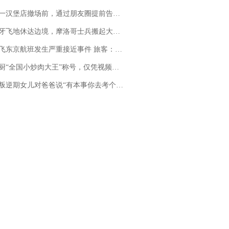
撤场前，通过朋友圈提前告知逐一退费，有顾客仅剩1元也全被退回，分文不少；顾客：言而有信，让人感动
休达边境，摩洛哥士兵搬起大石块投向移民引争议，此前一天内数万人从摩洛哥涌入西班牙
京航班发生严重接近事件 旅客：正常下降后突然拉升，下飞机时都不知险些撞机
“全国小炒肉大王”称号，仅凭视频评出？中国烹饪协会回应
儿对爸爸说“有本事你去考个研究生”，44岁职场“老登”一战上岸“985”；父亲坦言拒绝空想，常年保持每月读6本书的习惯