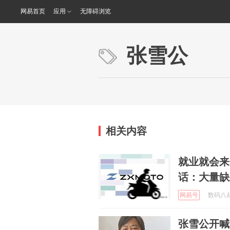
网易首页
应用
无障碍浏览
张雪公
相关内容
就业就会来
话：大量缺
网易号
数码八叔 
张雪公开喊