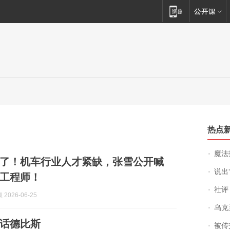
热点
魔法打败魔
了！机车行业人才紧缺，张雪公开喊
说出“给我
工程师！
社评
2026-06-25
乌克兰宣
话德比斯
被传交付严重超