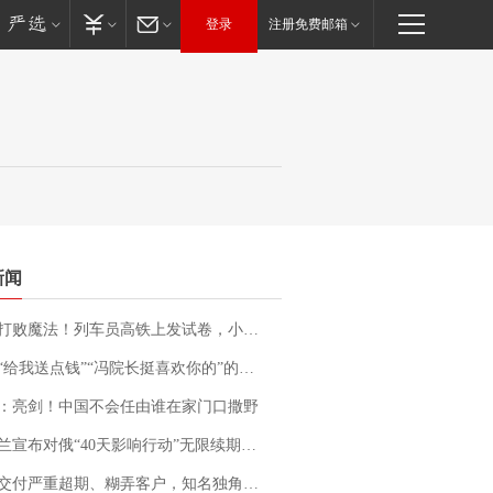
登录
注册免费邮箱
新闻
法！列车员高铁上发试卷，小朋友一秒静音，12306回应：列车员个人行为，不是铁路规定
送点钱”“冯院长挺喜欢你的”的执行局局长被停职，被骚扰的当事人还有问题待解决
：亮剑！中国不会任由谁在家门口撒野
布对俄“40天影响行动”无限续期，7月两国对轰数据均创纪录
期、糊弄客户，知名独角兽车企创始人回应：都没证据，将依法采取措施，“本人长期与美国交管局保持沟通，对方表示肯定”