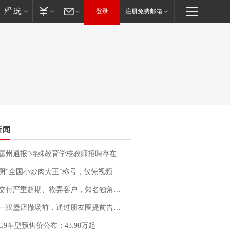
登录
注册免费邮箱
新闻
通报“特殊教育学校教师招聘存在违规行为”：已启动问责程序 副校长被停职
“全国小炒肉大王”称号，仅凭视频评出？中国烹饪协会回应
期、糊弄客户，知名独角兽车企创始人回应：都没证据，将依法采取措施，“本人长期与美国交管局保持沟通，对方表示肯定”
撤场前，通过朋友圈提前告知逐一退费，有顾客仅剩1元也全被退回，分文不少；顾客：言而有信，让人感动
G9车型预售价公布：43.98万起