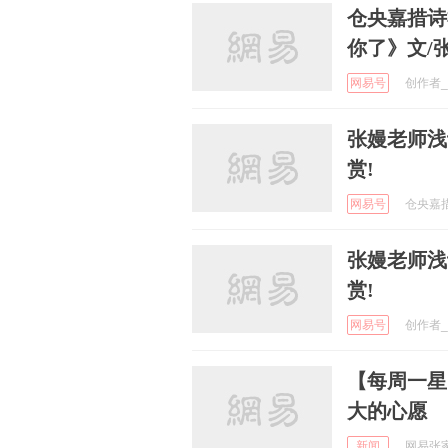
仓央嘉措诗
你了》文/
网易号
创作者_z
张嫚老师浅
赏!
网易号
仓央嘉措诗
张嫚老师浅
赏!
网易号
创作者_z
【每周一星
大的心愿
新闻
网易张家口