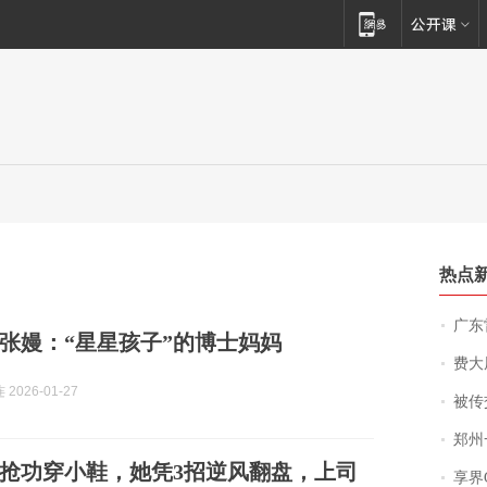
热点
广东雷州
张嫚：“星星孩子”的博士妈妈
费大厨
2026-01-27
被传交付严重超
郑州一汉堡店
抢功穿小鞋，她凭3招逆风翻盘，上司
享界