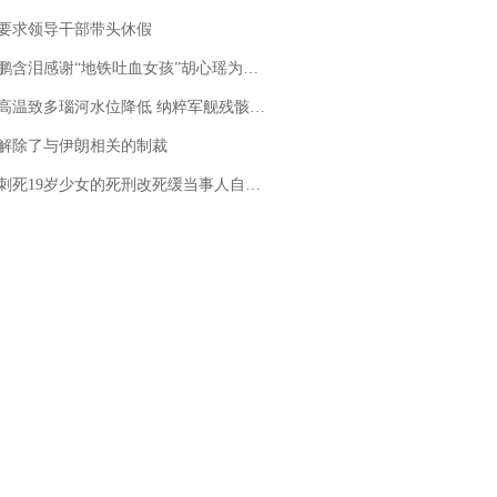
要求领导干部带头休假
地铁吐血女孩”胡心瑶为嫣然天使捐99999元：这份捐赠太沉重，尊重其捐赠意愿，个人向胡心瑶和她的病友之家各捐赠99999元
高温致多瑙河水位降低 纳粹军舰残骸重见天日
解除了与伊朗相关的制裁
19岁少女的死刑改死缓当事人自述：出狱11年间始终刻意躲避被害人家属