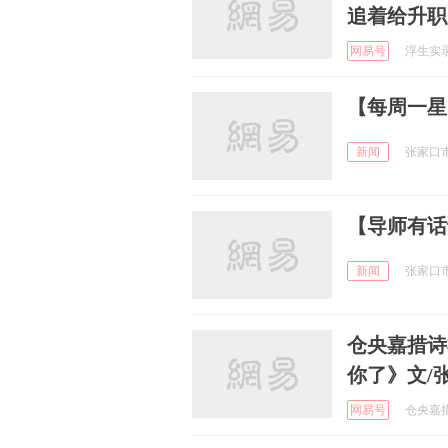
追着给升职
网易号
浮生实录集
【每周一星
新闻
张家口市职
【导师有话
新闻
张家口市职
仓央嘉措诗
你了》文/
网易号
仓央嘉措诗