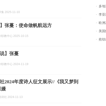
多地
 2025-11-10
李亚鹏含泪感谢“
欧洲
】张蔓：使命做帆航远方
美国
教中心 2025-10-15
抢劫刺死
说】张蔓
教中心 2024-11-19
社2024年度诗人征文展示//《我又梦到
张嫚
社 2024-11-13