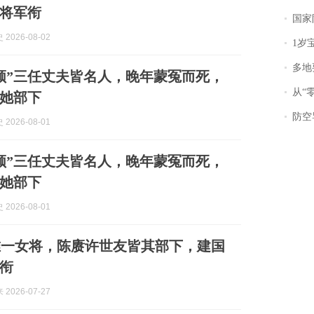
将军衔
国家防
2026-08-02
1岁宝宝碰
多地
领”三任丈夫皆名人，晚年蒙冤而死，
从“零风
她部下
防空导
2026-08-01
领”三任丈夫皆名人，晚年蒙冤而死，
她部下
2026-08-01
唯一女将，陈赓许世友皆其部下，建国
衔
2026-07-27