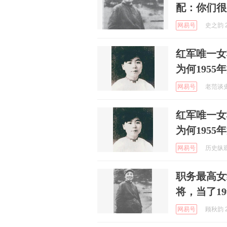
配：你们很
网易号
史之韵 2
红军唯一女
为何1955
网易号
老范谈史 
红军唯一女
为何1955
网易号
历史纵观 
职务最高女
将，当了1
网易号
顾秋韵 2