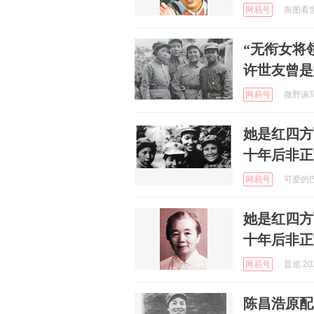
网易号
舆图看世界
“无衔女将
许世友曾是
网易号
微野谈写作
她是红四方
十年后非正
网易号
可爱的巴比
她是红四方
十年后非正
网易号
普览 202
陈昌浩原配