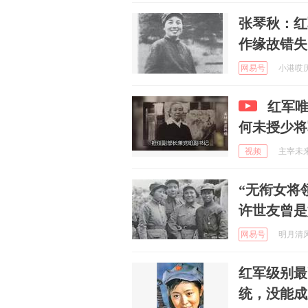
张琴秋：红
作缘故错失
网易号
小港哎历史
红军
何未授少将
视频
主宰未来 
“无衔女将
许世友曾是
网易号
明月清风阁
红军级别最
统，没能成