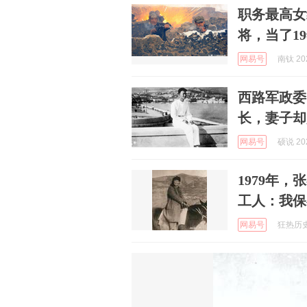
职务最高女
将，当了1
网易号
南钛 202
西路军政委
长，妻子却
网易号
硕说 202
1979年
工人：我保
网易号
狂热历史 