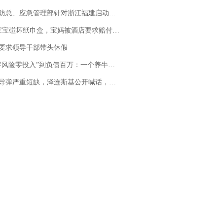
总、应急管理部针对浙江福建启动防汛防台风四级应急响应
坏纸巾盒，宝妈被酒店要求赔付924元！三亚一酒店回复：骨瓷定制！网友一查价格，吵翻了
要求领导干部带头休假
险零投入”到负债百万：一个养牛项目崩盘后，谁该为农户的贷款买单丨红星调查
弹严重短缺，泽连斯基公开喊话，乌克兰失去导弹拦截能力？