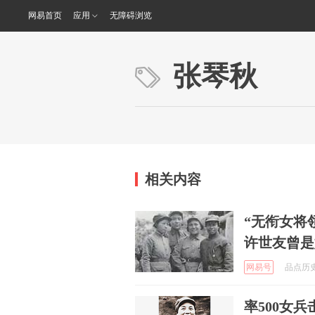
网易首页
应用
无障碍浏览
张琴秋
相关内容
“无衔女将
许世友曾是
网易号
品点历史 
率500女