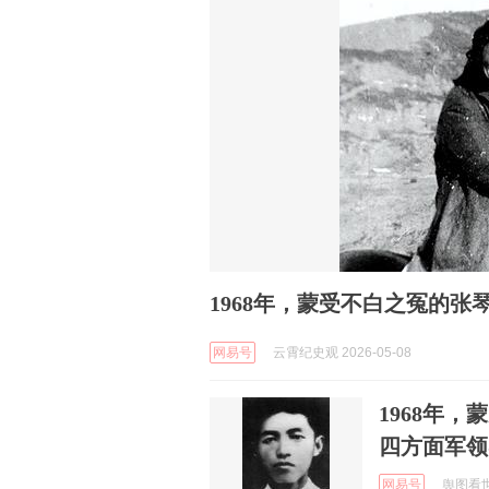
1968年，蒙受不白之冤的
网易号
云霄纪史观 2026-05-08
1968年
四方面军领
网易号
舆图看世界