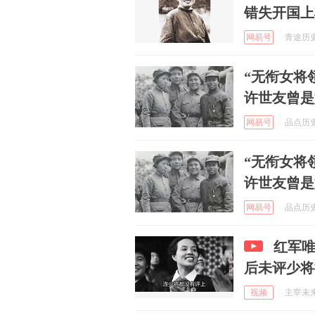
错失开国上
网易号
青途历史 
“无衔女将
许世友曾是
网易号
品点历史 
“无衔女将
许世友曾是
网易号
品点历史 
红军
后未评少将
视频
主宰未来 