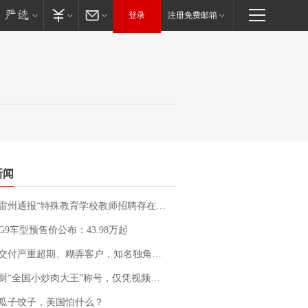
登录
注册免费邮箱
新闻
通报“特殊教育学校教师招聘存在违规行为”：已启动问责程序 副校长被停职
G9车型预售价公布：43.98万起
期、糊弄客户，知名独角兽车企创始人回应：都没证据，将依法采取措施，“本人长期与美国交管局保持沟通，对方表示肯定”
“全国小炒肉大王”称号，仅凭视频评出？中国烹饪协会回应
瓜子饺子，美国怕什么？