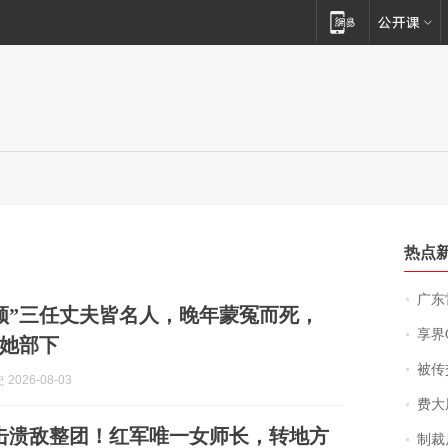
热点
广东雷州
领”三任丈夫皆名人，晚年蒙冤而死，
享界
她部下
被传交付严重超
2026-08-03
费大厨
兵击溃敌整团！红军唯一女师长，转地方
制裁