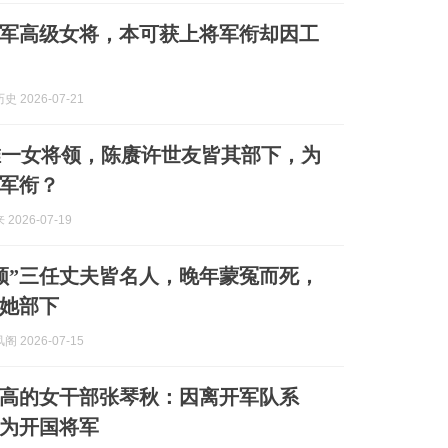
军高级女将，本可获上将军衔却因工
 2026-07-21
唯一女将领，陈赓许世友皆其部下，为
军衔？
2026-07-19
领”三任丈夫皆名人，晚年蒙冤而死，
她部下
 2026-07-15
高的女干部张琴秋：因离开军队系
为开国将军