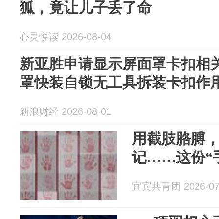
狐，竟让儿子丢了命
心灵悦读 2026-08-04
新亚胜申请显示屏面罩卡扣相关
罩快装自锁无工具拆装卡扣作
新浪财经 2026-08-01
用截肢胳膊
记……这份“
宜宾共青团 2026-07