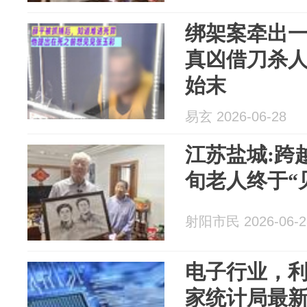
绑架案牵出
真凶借刀杀
始末
易玄 2026-06-28
江苏盐城:跨越
旬老人终于“
射阳市民 2026-06-2
电子行业，利润
家统计局最