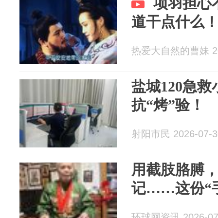
项羽担心
道干点什么
热爱大自然的曹妹 202
盐城120急
抗“烤”验！
射阳市民 2026-07-3
用截肢胳膊
记……这份“
环球网资讯 2026-07