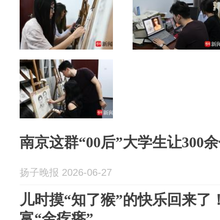
南京这群“00后”大学生让300
扬子晚报 2026-06-27
儿时摸“知了猴”的快乐回来了
富“金疙瘩”