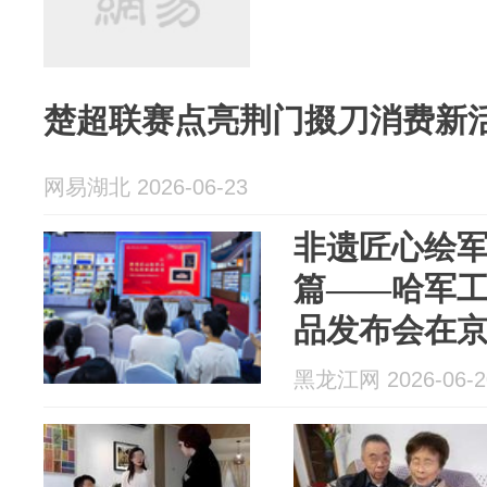
楚超联赛点亮荆门掇刀消费新
网易湖北 2026-06-23
非遗匠心绘
篇——哈军
品发布会在
黑龙江网 2026-06-2