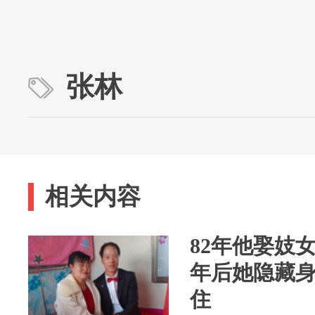
张林
相关内容
82年他娶妓
年后她隐藏
住