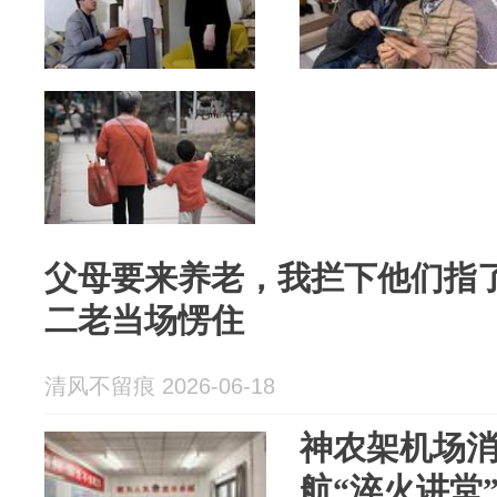
父母要来养老，我拦下他们指
二老当场愣住
清风不留痕 2026-06-18
神农架机场
航“淬火讲堂