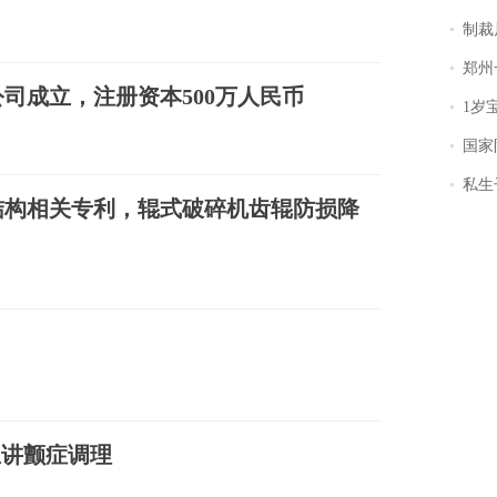
制裁
郑州一汉堡店
司成立，注册资本500万人民币
1岁宝宝碰
国家防
私生子
结构相关专利，辊式破碎机齿辊防损降
忠讲颤症调理