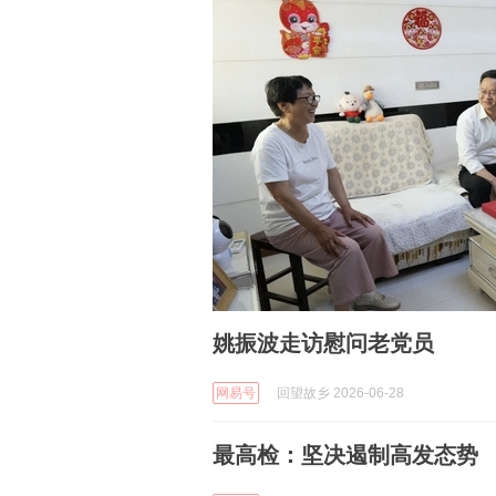
姚振波走访慰问老党员
网易号
回望故乡 2026-06-28
最高检：坚决遏制高发态势