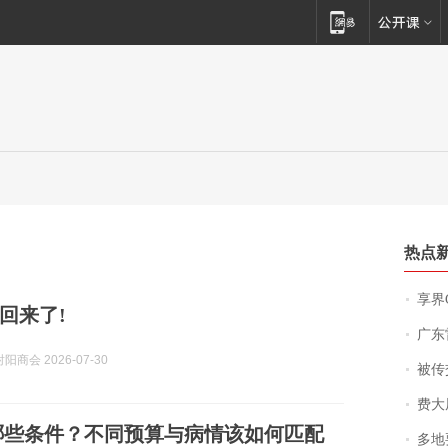
热点
享界
回来了!
广东雷州
商会 2026-07-30
被传交付严重超
费大厨
看哪些条件？不同预算与病情该如何匹配
多地