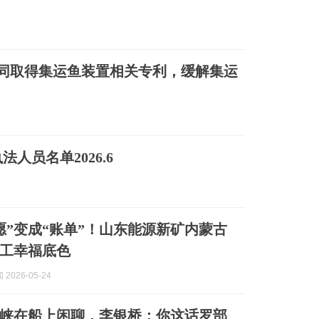
同取得集运鱼装置相关专利，缓解集运
人员名单2026.6
愿”变成“账单”！山东能源新矿内蒙古
工幸福底色
2026-05-24
峡在船上闲聊，李银桥：你这话罗部