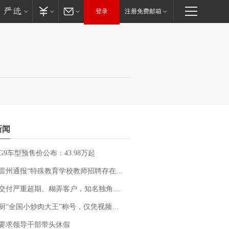
登录
注册免费邮箱
新闻
G9车型预售价公布：43.98万起
通报“特殊教育学校教师招聘存在违规行为”：已启动问责程序 副校长被停职
期、糊弄客户，知名独角兽车企创始人回应：都没证据，将依法采取措施，“本人长期与美国交管局保持沟通，对方表示肯定”
“全国小炒肉大王”称号，仅凭视频评出？中国烹饪协会回应
要求领导干部带头休假