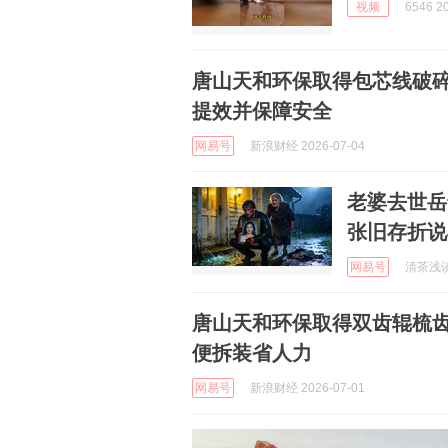
视频
6546 2
唐山天和环保取得包芯线破
提效并保障安全
网易号
新浪财经 2026-07-04
老婆去世岳
张旧存折说4
网易号
清茶浅谈 
唐山天和环保取得双齿辊梳
便拆装省人力
网易号
新浪财经 2026-07-01