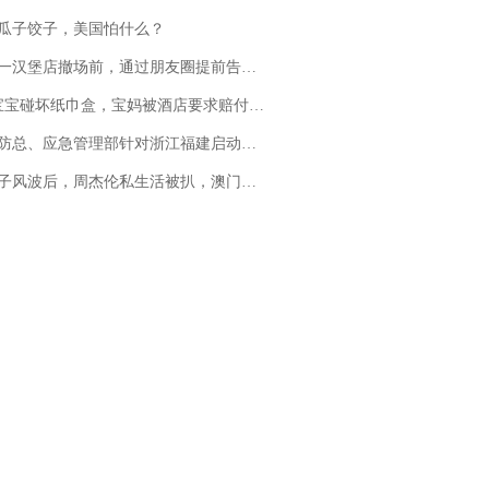
瓜子饺子，美国怕什么？
撤场前，通过朋友圈提前告知逐一退费，有顾客仅剩1元也全被退回，分文不少；顾客：言而有信，让人感动
坏纸巾盒，宝妈被酒店要求赔付924元！三亚一酒店回复：骨瓷定制！网友一查价格，吵翻了
总、应急管理部针对浙江福建启动防汛防台风四级应急响应
风波后，周杰伦私生活被扒，澳门输10亿传闻早已经水落石出