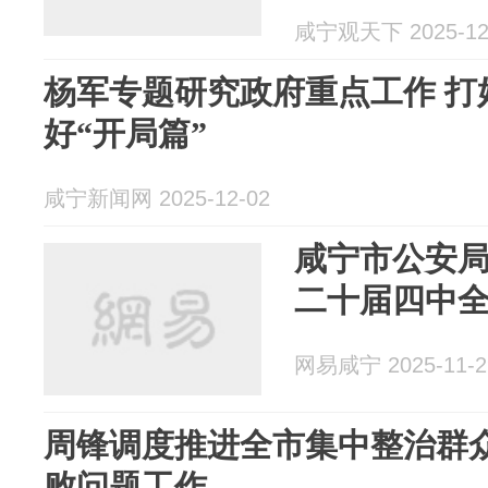
实防线
咸宁观天下 2025-12
杨军专题研究政府重点工作 打好
好“开局篇”
咸宁新闻网 2025-12-02
咸宁市公安
二十届四中
网易咸宁 2025-11-2
周锋调度推进全市集中整治群
败问题工作