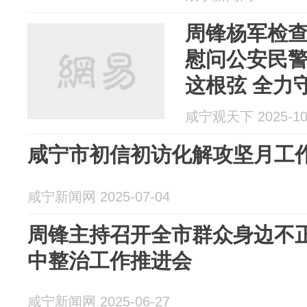
周锋杨军检查
慰问公安民警
这根弦 全力
安全
咸宁观天下 2025-10
咸宁市初信初访化解攻坚月工
咸宁新闻网 2025-07-04
周锋主持召开全市群众身边不
中整治工作推进会
咸宁新闻网 2025-06-27