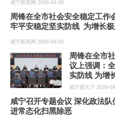
咸宁新闻网 2026-04-28
周锋在全市社会安全稳定工作
牢平安稳定坚实防线 为增长
咸宁新闻网 2026-04-03
周锋在全市
议上强调：
实防线 为增
障
咸宁观天下 2026-04
咸宁召开专题会议 深化政法队
进常态化扫黑除恶