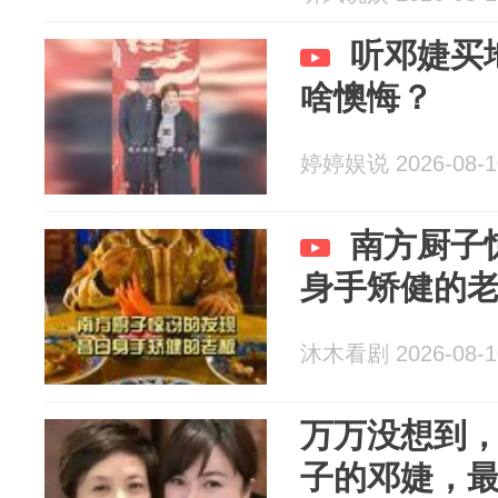
听邓婕买
啥懊悔？
婷婷娱说 2026-08-1
南方厨子
身手矫健的
沐木看剧 2026-08-1
万万没想到，
子的邓婕，