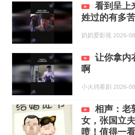
看到呈上
姓过的有多
奶奶爱影视 2026-08
让你拿内
啊
小火鸡看剧 2026-08
相声：老
女，张国立
喷！值得一