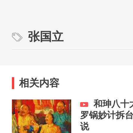
张国立
相关内容
和珅八十
罗锅妙计拆
说