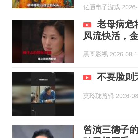
亿通电子游戏 2026-0
老母病危
风流快活，
黑哥影视 2026-08-1
不要脸则
莫玲珑剪辑 2026-08
曾演三德子