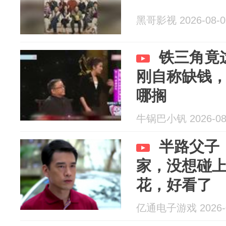
黑哥影视 2026-08-0
铁三角竟
刚自称缺钱
哪搁
牛锅巴小钒 2026-08
半路父子
家，没想碰
花，好看了
亿通电子游戏 2026-0