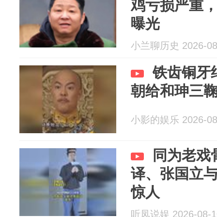
鸡亏损严重
曝光
小兰聊历史 2026-08
铁齿铜牙
朝给和珅三
小影的娱乐 2026-08
同为老戏
译、张国立
惊人
听凤说娱 2026-08-1