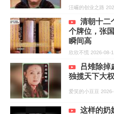
汪巗的创业之路 2026
清朝十二
个牌位，张
瞬间高
欣欣不慌 2026-08-1
吕雉除掉
独揽天下大
爱笑的小豆豆 2026-0
这样的奶