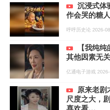
沉浸式体
作会哭的糖
呼呼历史论 2026-08
【我纯纯
其他因素无关】h
亿通电子游戏 2026-0
原来老剧
尺度之大，
喜欢看…