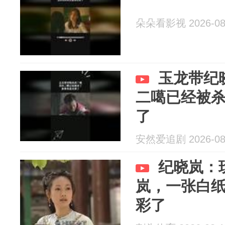
朵朵看影视 2026-08
玉龙带纪
二噶已经被
了
安然爱追剧 2026-08
纪晓岚：
岚，一张白
彩了