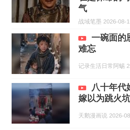
气
战域笔墨 2026-08-1
一碗面的
难忘
记录生活日常阿蜴 202
八十年代
嫁以为跳火
天鹅漫画说 2026-08