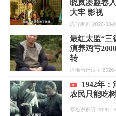
晓岚凑趣卷
大牢 影视
嵩仔聊剧 2026-08-0
最红太监“三
演养鸡亏200
转
潘殤旅行浪子 2026-0
1942年
农民只能吃
寒松说剧呀 2026-08