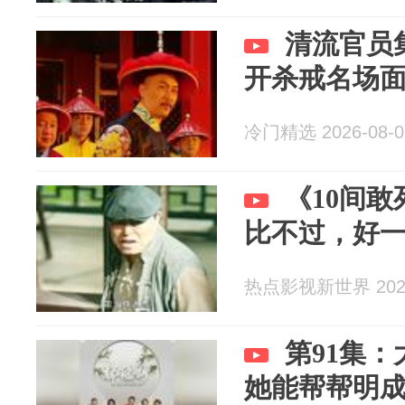
清流官员
开杀戒名场
冷门精选 2026-08-0
《10间
比不过，好
热点影视新世界 2026
第91集
她能帮帮明