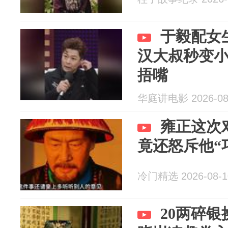
于毅配女
汉大叔秒变
捂嘴
华庭讲电影 2026-08
雍正这次
竟还怒斥他“
冷门精选 2026-08-1
20两碎银