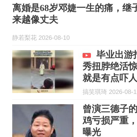
离婚是68岁邓婕一生的痛，继
来越像丈夫
静若梨花 2026-08-10
毕业出游
秀扭脖绝活
就是有点吓
搞笑琪琦 2026-08-1
曾演三德子
鸡亏损严重
曝光