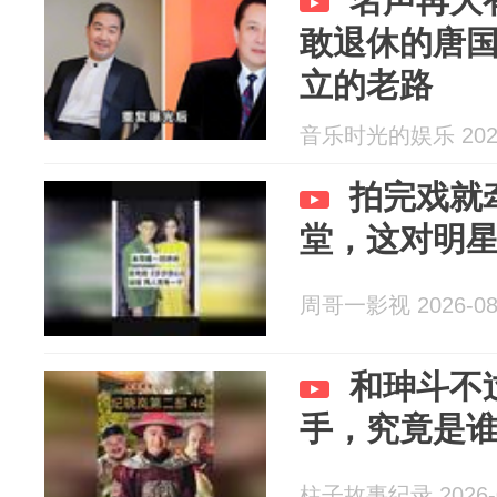
名声再大
敢退休的唐
立的老路
音乐时光的娱乐 2026
拍完戏就
堂，这对明
周哥一影视 2026-08
和珅斗不
手，究竟是
柱子故事纪录 2026-0