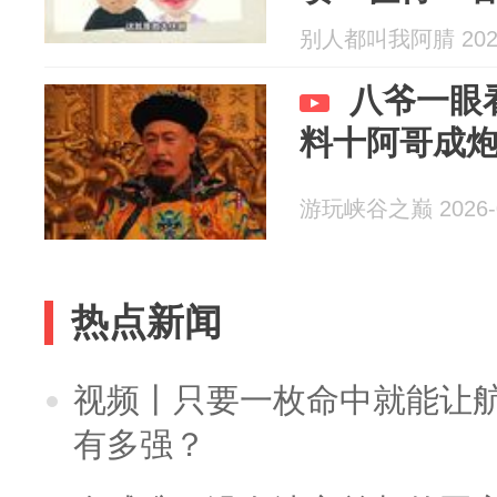
别人都叫我阿腈 2026
八爷一眼
料十阿哥成
游玩峡谷之巅 2026-0
热点新闻
视频丨只要一枚命中就能让航母
有多强？