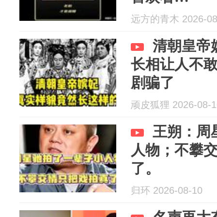
远方的青木 2026-08
清朝皇帝
长相让人不
剧骗了
顽皮狐狸 2026-08-1
王朔：周
人物；不攀
了。
归环 2026-08-10