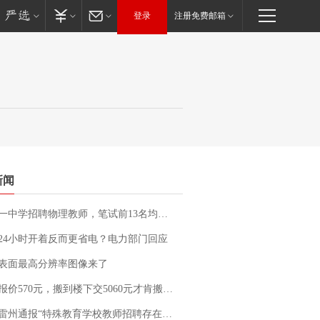
登录
注册免费邮箱
新闻
招聘物理教师，笔试前13名均遭淘汰？教育局：已叫停招聘，成立调查组全面核查
24小时开着反而更省电？电力部门回应
表面最高分辨率图像来了
价570元，搬到楼下交5060元才肯搬上楼！女子傻眼了……
通报“特殊教育学校教师招聘存在违规行为”：已启动问责程序 副校长被停职