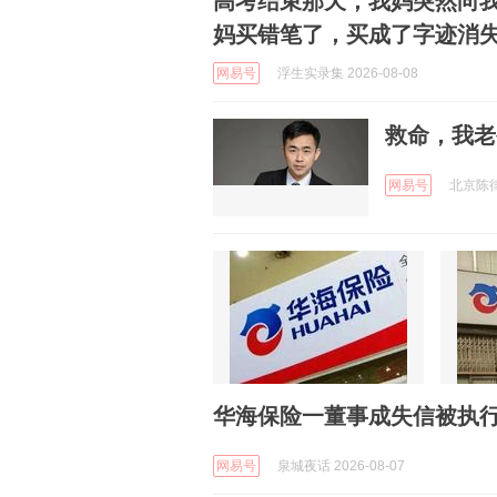
高考结束那天，我妈突然向
妈买错笔了，买成了字迹消
网易号
浮生实录集 2026-08-08
救命，我老
网易号
北京陈律师
华海保险一董事成失信被执行
网易号
泉城夜话 2026-08-07