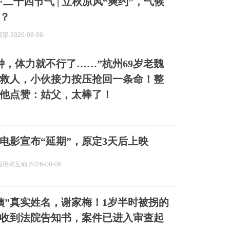
·二十四节气 | 立秋凉风“爽约”，气候
？
 2026-08-06
钟，体力就不行了……”杭州69岁老魏
救人，小伙接力按压抢回一条命！整
他点赞：姑父，太棒了！
电影宣布“延期”，原定3天后上映
柿互动 2026-08-06
姨”真实姓名，谢家梅！1岁半时被拐的
收到法院告知书，案件已进入审查起