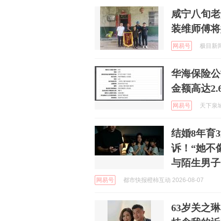
咸宁八旬老
装维师傅将
网易号
极目新闻 
华海保险公
金额高达2.
网易号
天下泉城 
结婚8年育
诉！“她不
与陌生男子
网易号
都市快报橙柿互动 2026-08-07
63岁关之