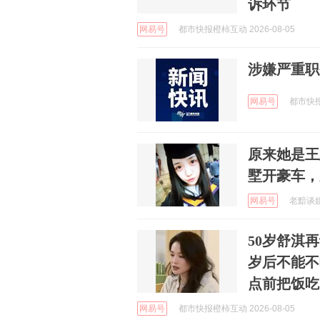
诉环节
网易号
都市快报橙柿互动 2026-08-05
涉嫌严重职
网易号
都市快报橙
原来她是王
墅开豪车，
网易号
老黯谈娱 
50岁舒淇
岁后不能不
点前把饭吃
网易号
都市快报橙柿互动 2026-08-05