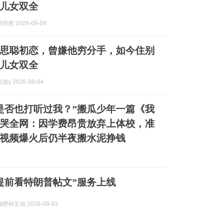
儿女双全
怒 2026-08-04
思聪初恋，曾嫌他穷分手，如今住别
儿女双全
y 2026-08-04
是否也打听过我？”搬瓜少年一篇《我
哭全网：因学费昂贵放弃上体校，准
视频爆火后仍半夜搬水泥挣钱
元提前看特朗普帖文”服务上线
柿互动 2026-08-03