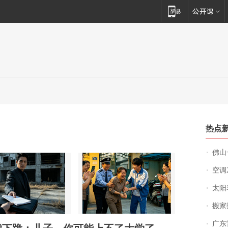
热点
佛山一中学
空调
太阳
搬家报
广东雷州