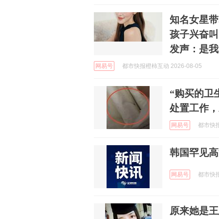
知名女星带
孩子兴奋叫
发声：是我
网易号
都市快报橙柿互动 2026-08-05
“购买的卫
处置工作，
网易号
都市快报橙
韩国罕见高
网易号
都市快报橙
原来她是王