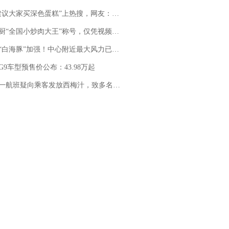
建议大家买深色蛋糕”上热搜，网友：天塌了！
“全国小炒肉大王”称号，仅凭视频评出？中国烹饪协会回应
白海豚”加强！中心附近最大风力已达15级 最新研判
G9车型预售价公布：43.98万起
客发放西梅汁，致多名乘客在飞行途中排队上厕所！乘客：机上100多人只有2个厕所；客服回应：并非每架飞机都会发放西梅汁