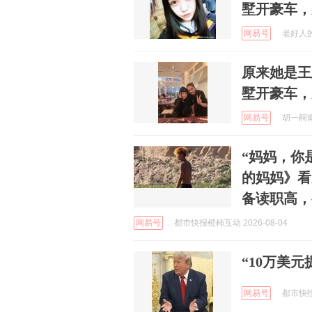
墅开豪车，
网易号
老好人的愤
原来她是王
墅开豪车，
网易号
胡一舸南游
“妈妈，你
的妈妈》看
备读职高，
网易号
都市快报橙柿互动 2026-08-04
“10万美
网易号
都市快报橙