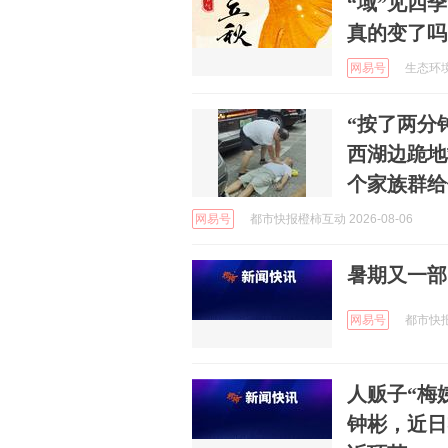
“域”见四季
真的变了吗
网易号
生态环境部
“按了两分
西湖边跪地
个家族群给
网易号
都市快报橙柿互动 2026-08-06
暑期又一部
网易号
都市快报橙
人贩子“梅
钟彬，近日