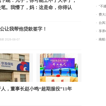
我下跪：儿子，你可能上不了大学了，
“不
失笔。我懵了，妈：这是命，你得认
费大厨
台风“
公让我帮他贷款签字！
享界
南航一航班疑向乘
 2026-08-07
人，董事长赵小鸣“超期服役”11年