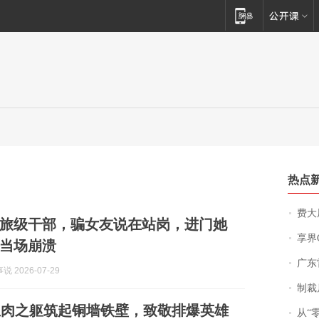
热点
费大厨
旅级干部，骗女友说在站岗，进门她
享界
当场崩溃
广东雷州
 2026-07-29
制裁
血肉之躯筑起铜墙铁壁，致敬排爆英雄
从“零风