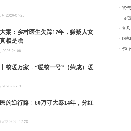
被传交付严重超
 2026-07-28
1岁宝宝碰
台风“
陕西大案：乡村医生失踪17年，嫌疑人女
国家防
真相是啥
佛山一中学
2026-04-08
丨核暖万家，“暖核一号”（荣成）暖
2026-02-13
民的逆行路：80万守大秦14年，分红
访 2025-12-28