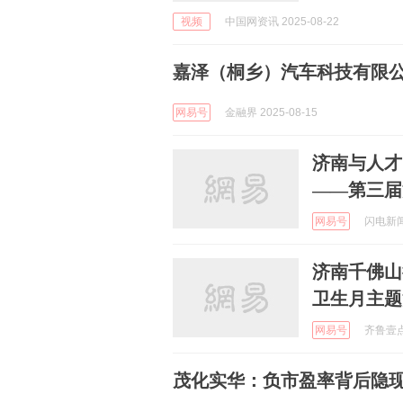
视频
中国网资讯 2025-08-22
嘉泽（桐乡）汽车科技有限公
网易号
金融界 2025-08-15
济南与人才
——第三届
网易号
闪电新闻 
济南千佛山
卫生月主题
网易号
齐鲁壹点 
茂化实华：负市盈率背后隐现