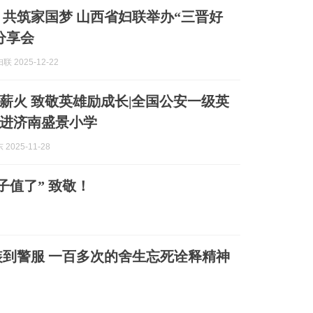
 共筑家国梦 山西省妇联举办“三晋好
分享会
 2025-12-22
薪火 致敬英雄励成长|全国公安一级英
进济南盛景小学
2025-11-28
子值了” 致敬！
到警服 一百多次的舍生忘死诠释精神