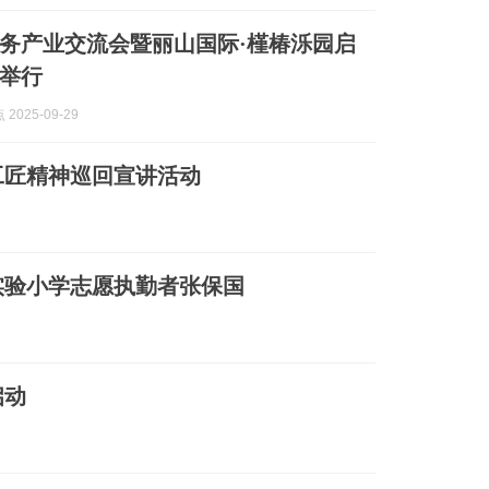
务产业交流会暨丽山国际·槿椿泺园启
举行
2025-09-29
工匠精神巡回宣讲活动
实验小学志愿执勤者张保国
启动