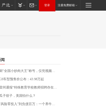
登录
注册免费邮箱
新闻
“全国小炒肉大王”称号，仅凭视频评出？中国烹饪协会回应
G9车型预售价公布：43.98万起
通报“特殊教育学校教师招聘存在违规行为”：已启动问责程序 副校长被停职
瓜子饺子，美国怕什么？
险零投入”到负债百万：一个养牛项目崩盘后，谁该为农户的贷款买单丨红星调查