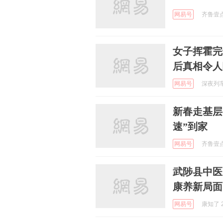
网易号
齐鲁壹点 
女子挥霍完
后真相令人
网易号
深夜列车故
新春走基层
速”到家
网易号
齐鲁壹点 
武陟县中医
康养新局面
网易号
康知了 2