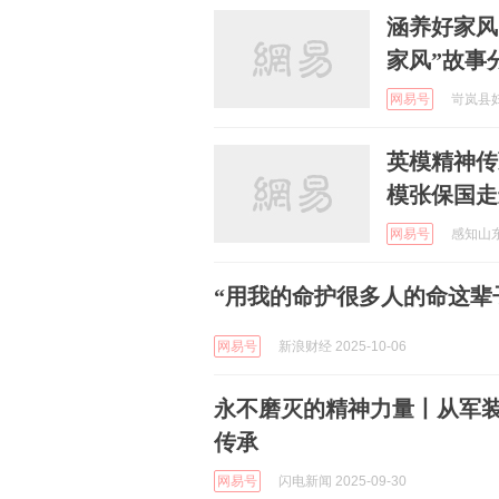
涵养好家风
家风”故事
网易号
岢岚县妇联
英模精神传
模张保国走
网易号
感知山东 
“用我的命护很多人的命这辈
网易号
新浪财经 2025-10-06
永不磨灭的精神力量丨从军装
传承
网易号
闪电新闻 2025-09-30