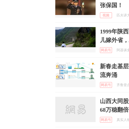
张保国！
视频
匹夫讲大片
1999年
儿嫁外省，
网易号
阿器谈史 
新春走基层
流奔涌
网易号
齐鲁壹点 
山西大同股
68万稳翻倍
网易号
真实人物采