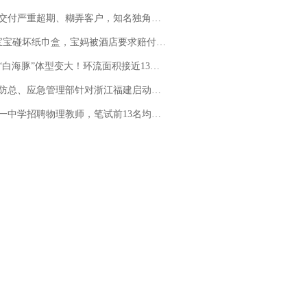
期、糊弄客户，知名独角兽车企创始人回应：都没证据，将依法采取措施，“本人长期与美国交管局保持沟通，对方表示肯定”
坏纸巾盒，宝妈被酒店要求赔付924元！三亚一酒店回复：骨瓷定制！网友一查价格，吵翻了
白海豚”体型变大！环流面积接近13个浙江那么大
总、应急管理部针对浙江福建启动防汛防台风四级应急响应
招聘物理教师，笔试前13名均遭淘汰？教育局：已叫停招聘，成立调查组全面核查