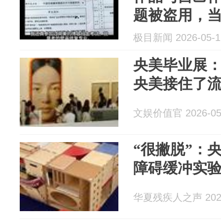
题被盗用，
系“恶意造谣
极目新闻 2026-05-1
主科研项目
央美毕业展
央美接住了
文娱价值官 2026-05
“很撇脱”：
障碍缓冲实
华夏残疾人之声 2026