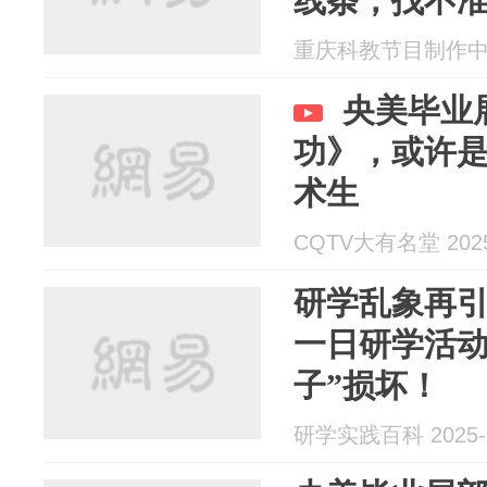
线条，找不
生梦的起点
重庆科教节目制作中心 2
央美毕业
功》，或许
术生
CQTV大有名堂 2025
研学乱象再
一日研学活动
子”损坏！
研学实践百科 2025-0