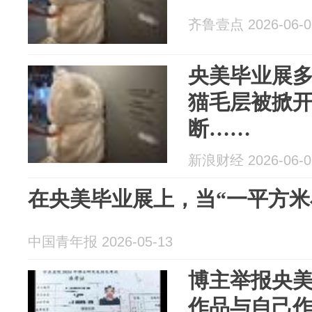
齐鲁壹点 2026-06-0
央美毕业展
猫毛层被掀
断……
新浪财经 2026-06-0
在央美毕业展上，当“一平方米
中国青年报 2026-05-13
博主举报央
作品与自己作