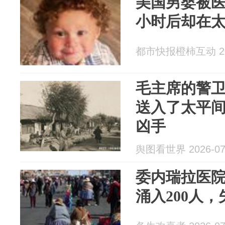
美国男婴被医
小时后却在太
都市快报橙柿互动 202
毛主席的警
送入了太平
凶手
舆图看世界 2026-07
委内瑞拉医
涌入200人