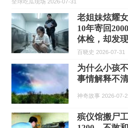
全球吃瓜现场 2026-07-31
老姐妹炫耀
10年寄回20
体检，却发
而主治医生
百晓史 2026-07-31
为什么小孩
事情解释不清.
神奇故事 2026-07-2
殡仪馆搬尸
1200，不