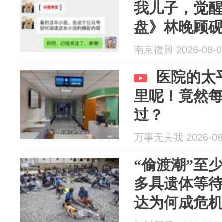
我儿子，觉
盘》林晚顾
南京復興 2026-08-0
医院的太
里呢！竟然
过？
万事无关我 2026-08
“偷渡潮”至
多具遗体等
达为何成危