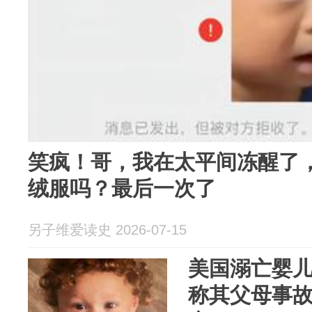
笑疯！哥，我在太平间冻醒了，能
绒服吗？最后一次了
另子维爱读史 2026-07-15
美国溺亡婴
称其父母事