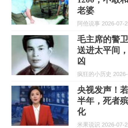
老婆
阿伧说事 2026-07-2
毛主席的警
送进太平间
凶
疯狂的小历史 2026-0
央视发声！
半年，死者殡
化
米果说识 2026-07-2