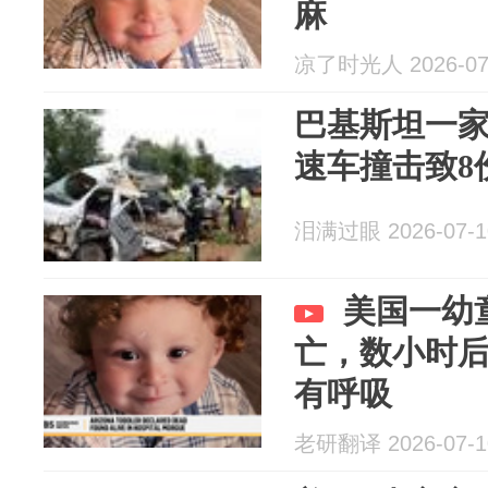
麻
凉了时光人 2026-07
巴基斯坦一家
速车撞击致8
泪满过眼 2026-07-1
美国一幼
亡，数小时
有呼吸
老研翻译 2026-07-1