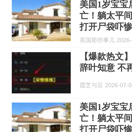
美国1岁宝宝
亡！躺太平间
打开尸袋吓
英国那些事儿 2026-0
【爆款热文】
辞叶知意 不
霞芝与豆 2026-07-0
美国1岁宝宝
亡！躺太平间
打开尸袋吓