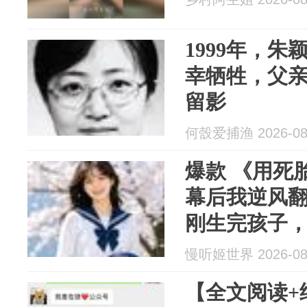
1999年，
幸牺牲，父
留影
何嗀爱捕渔 2026-08
爆款 《用死
幕后我逆风翻
刚生完孩子
边，怜悯地
慢听姬世界 2026-08
【全文阅读+