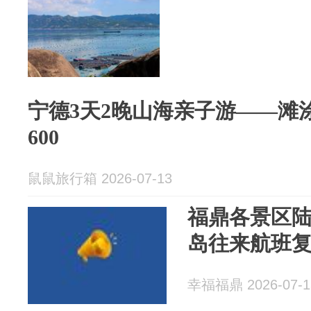
宁德3天2晚山海亲子游——滩
600
鼠鼠旅行箱 2026-07-13
福鼎各景区
岛往来航班
幸福福鼎 2026-07-1