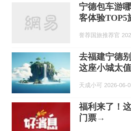
宁德包车游
客体验TOP
誉荐国旅推荐官 2026
去福建宁德别
这座小城太
天成小可 2026-06-0
福利来了！
门票→