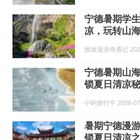
宁德暑期学
凉，玩转山
旅途漫游奇遇记 2026
宁德暑期山海游
锁夏日清凉
小屿旅行中 2026-07
暑期宁德漫
锁夏日清凉