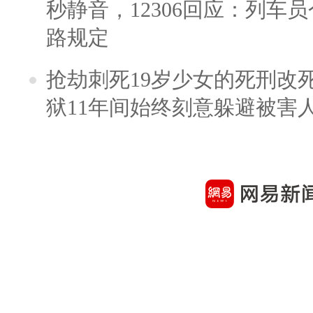
秒静音，12306回应：列车
路规定
抢劫刺死19岁少女的死刑改
狱11年间始终刻意躲避被害