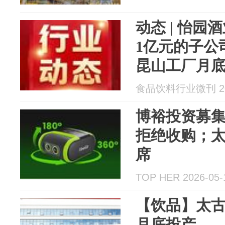
动态 | 怡园
1亿元的子公
昆山工厂月
食品饮料行业微刊 202
博裕投资募
拒绝收购；
席
TOP HER 2026-05-
【饮品】太
月底投产