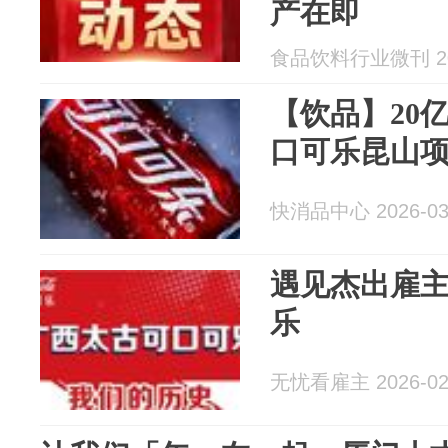
产在即
食品饮料行业微刊 202
【饮品】20
口可乐昆山
快消品中心 2026-03
遇见杰出雇
乐
无忧看雇主 2026-02