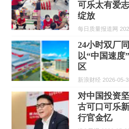
可乐太有爱
绽放
每日质量报道网 2026
24小时双厂
以“中国速度
区
新浪财经 2026-05-3
对中国投资
古可口可乐
行官金忆