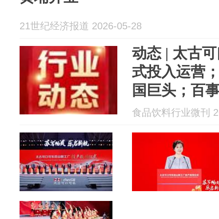
21世纪经济报道 2026-05-28
动态 | 太
式投入运营；
国巨头；百事
轨战略”
食品饮料行业微刊 202