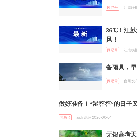
网易号
江南晚报 
36℃！江
风！
网易号
江南晚报 
备雨具，早
网易号
台州发布 
做好准备！“湿答答”的日子
网易号
新浪财经 2026-06-04
无锡高考天