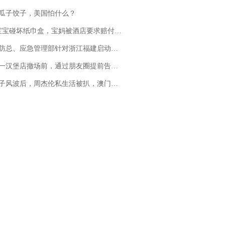
瓜子饺子，美国怕什么？
坏纸巾盒，宝妈被酒店要求赔付924元！三亚一酒店回复：骨瓷定制！网友一查价格，吵翻了
总、应急管理部针对浙江福建启动防汛防台风四级应急响应
撤场前，通过朋友圈提前告知逐一退费，有顾客仅剩1元也全被退回，分文不少；顾客：言而有信，让人感动
风波后，周杰伦私生活被扒，澳门输10亿传闻早已经水落石出