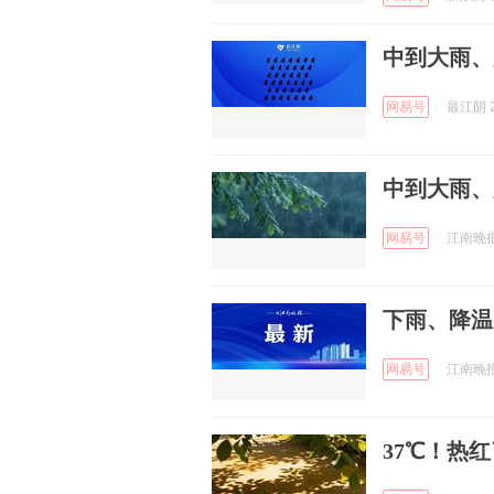
中到大雨、
网易号
最江阴 2
中到大雨、
网易号
江南晚报 
下雨、降温
网易号
江南晚报 
37℃！热