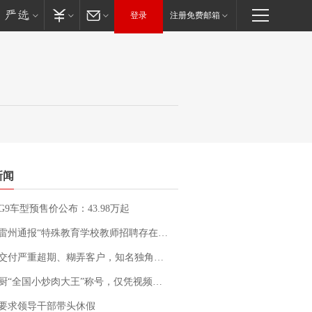
登录
注册免费邮箱
新闻
G9车型预售价公布：43.98万起
通报“特殊教育学校教师招聘存在违规行为”：已启动问责程序 副校长被停职
期、糊弄客户，知名独角兽车企创始人回应：都没证据，将依法采取措施，“本人长期与美国交管局保持沟通，对方表示肯定”
“全国小炒肉大王”称号，仅凭视频评出？中国烹饪协会回应
要求领导干部带头休假