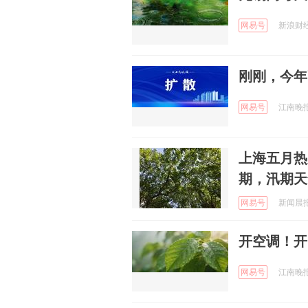
网易号
新浪财经 
刚刚，今年
网易号
江南晚报 
上海五月热
期，汛期天
网易号
新闻晨报随
开空调！开
网易号
江南晚报 