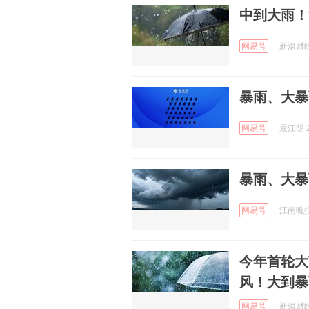
中到大雨！
网易号
新浪财经 
暴雨、大暴
网易号
最江阴 2
暴雨、大暴
网易号
江南晚报 
今年首轮大
风！大到暴
网易号
新浪财经 