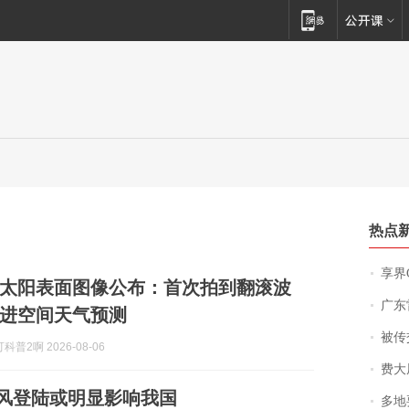
热点
享界
太阳表面图像公布：首次拍到翻滚波
广东雷州
进空间天气预测
被传交付严重超
普2啊 2026-08-06
费大厨
台风登陆或明显影响我国
多地