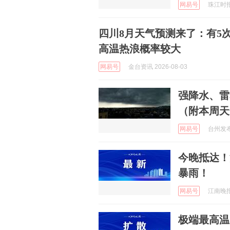
网易号
珠江时报 
四川8月天气预测来了：有5
高温热浪概率较大
网易号
金台资讯 2026-08-03
强降水、雷
（附本周天
网易号
台州发布 
今晚抵达！
暴雨！
网易号
江南晚报 
极端最高温