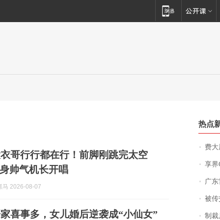
热点
费大厨
大衣哥行行都在行！前脚刚跳完太空
享界
身帅气机长开唱
广东雷州
 2026-08-07
被传交付严重超
家喜事多，女儿婚后逆袭成“小仙女”
制裁