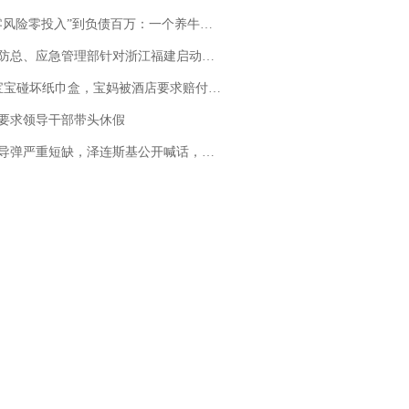
险零投入”到负债百万：一个养牛项目崩盘后，谁该为农户的贷款买单丨红星调查
总、应急管理部针对浙江福建启动防汛防台风四级应急响应
坏纸巾盒，宝妈被酒店要求赔付924元！三亚一酒店回复：骨瓷定制！网友一查价格，吵翻了
要求领导干部带头休假
弹严重短缺，泽连斯基公开喊话，乌克兰失去导弹拦截能力？