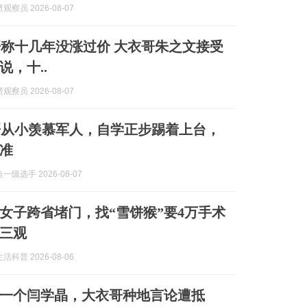
察员 2026-08-07
称十几年没涨过价 大衣哥朱之文接受
说，十..
察员 2026-08-07
哥从小羡慕军人，自学正步踢着上台，
准
级选手 2026-08-07
岁女子跨省堵门，找“雪饼猴”要4万手术
三观
科普 2026-08-06
一个闫学晶，大衣哥种地言论遭抵