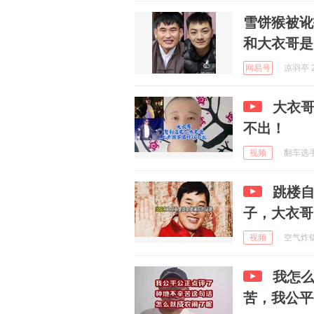
雪饼猴被讹
和大衣哥是
网易号
凉羽亭 2
大衣
不出！
视频
翻车选手小
跳楼
子，大衣哥
视频
空气炸锅美
我怎么
苦，我公平