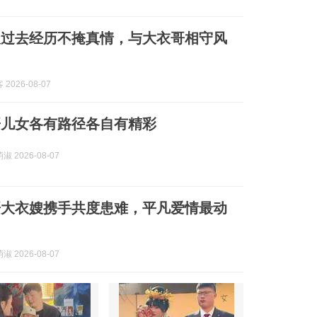
嫂过去经历不掩真情，与大衣哥相守风
2026-08-07
哥儿女各有路径各自有精彩
 2026-08-07
哥大衣嫂携手共度患难，平凡爱情最动
 2026-08-07