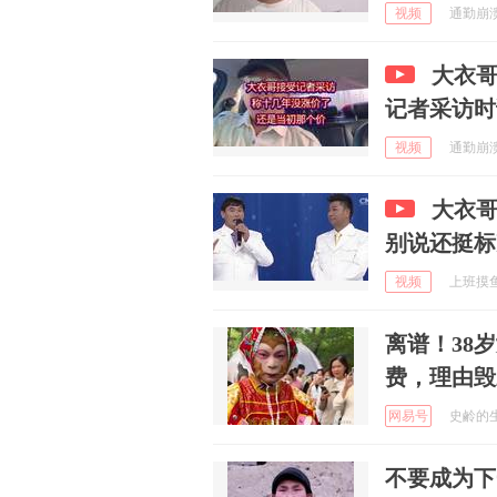
视频
通勤崩溃观
大衣哥
记者采访时
视频
通勤崩溃观
大衣
别说还挺标
视频
上班摸鱼一
离谱！38
费，理由毁
网易号
史鹷的生活
不要成为下